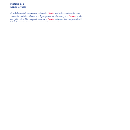
Portugees
Italiaans
Translating Word Documents
Exporting TRWRR Storis as PDFs to
Word Documents