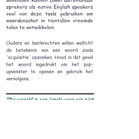
Bovendien kunnen zowel buitenlandse
sprekers als native English speakers
veel van deze tools gebruiken om
woordenschat in tientallen vreemde
talen te ontwikkelen.​
Ouders en leerkrachten willen wellicht
de betekenis van een woord zoals
'acquisitie' opzoeken. Houd in dat geval
het woord ingedrukt om het pop-
upvenster te openen en gebruik het
vervolgens.
"De wereld is een jungle voor wie niet
leest!"
Kinderbeschermin
Bijbelhub
g