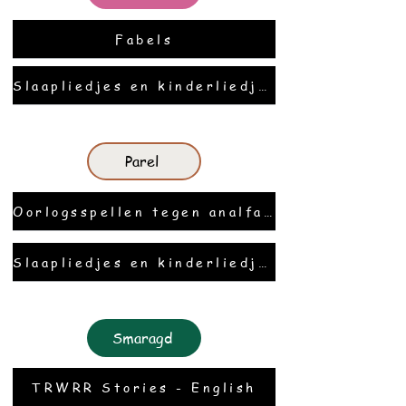
Fabels
Slaapliedjes en kinderliedjes
Parel
Oorlogsspellen tegen analfabetisme (met TTS)
Slaapliedjes en kinderliedjes
Smaragd
TRWRR Stories - English