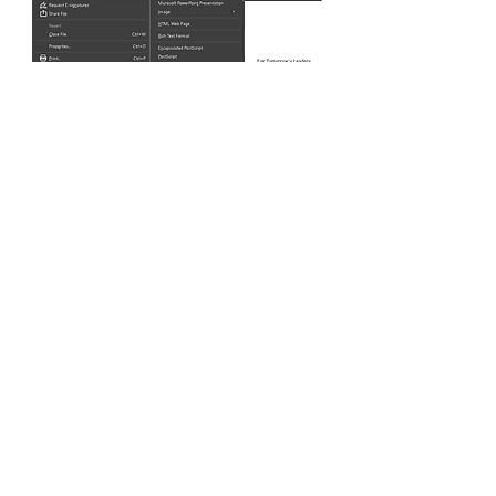
Return to TRWRR
"De wereld is een jungle voor wie niet
leest!"
Bijbelhub
Vocabulaire
Kinderbescherming
Websiteoverzicht
De Rode Goed Belezen Lezer
Toegang voor leden
Gebruiksvoorwa
Vrijwaring
arden