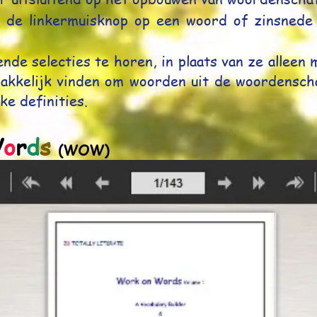
 de linkermuisknop op een woord of zinsnede 
nde selecties te horen, in plaats van ze alleen m
akkelijk vinden om woorden uit de woordensch
ke definities.
W
o
r
d
s
(WOW)