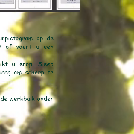
urpictogram op de
gs of voert u een
.
ikt u erop. Sleep
laag om scherp te
n de werkbalk onder