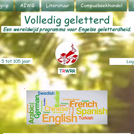
grip
AIWG
Literatuur
Campusboekhandel
Volledig geletterd
Een wereldwijd programma voor Engelse geletterdheid.
 5 tot 105 jaar
Log
T
R
WRR