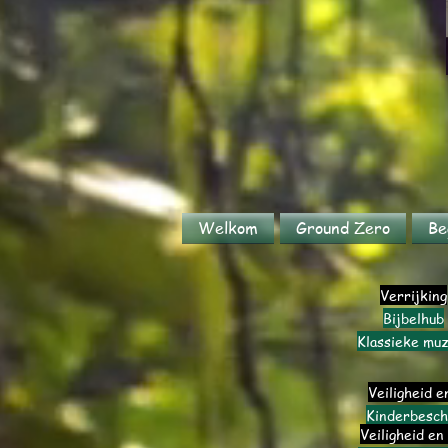
Welkom
Ground Zero
Be
Verrijking
Bijbelhub
Klassieke muz
Veiligheid e
Kinderbesch
Veiligheid en