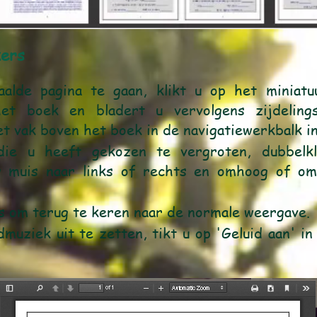
kers
alde pagina te gaan, klikt u op het miniatu
et boek en bladert u vervolgens zijdelin
t vak boven het boek in de navigatiewerkbalk in
ie u heeft gekozen te vergroten, dubbelkl
w muis naar links of rechts en omhoog of om
s om terug te keren naar de normale weergave.
uziek uit te zetten, tikt u op 'Geluid aan' i