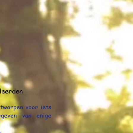
eleerden
tworpen voor iets
egeven van enige
.