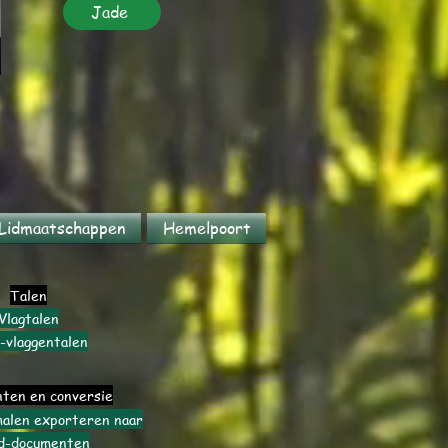
Jade
Lidmaatschappen
Hemelpoort
Talen
Vlagtalen
-vlaggentalen
ten en conversie
len exporteren naar
d-documenten