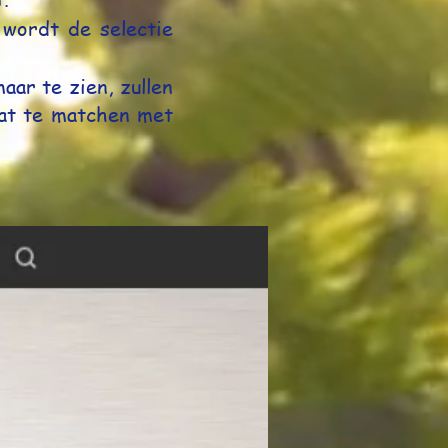
wordt de selectie
aar te zien, zullen
at te matchen met