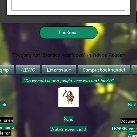
Turkoois
Toegang tot 'Hardop voorlezen' in
Adobe Reader
grip
AIWG
Literatuur
Campusboekhandel
"De wereld is een jungle voor wie niet leest!"
iek
Niet
Rand
n leren
Documen
erming
TRWRR-verha
Websiteoverzicht
 leren
Wor