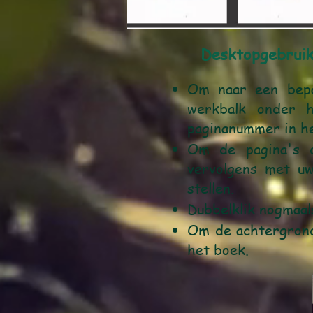
Desktopgebrui
Om naar een bepa
werkbalk onder h
paginanummer in he
Om de pagina's d
vervolgens met u
stellen.
Dubbelklik nogmaal
Om de achtergrondm
het boek.