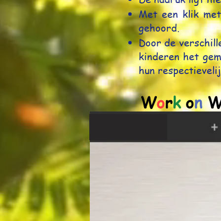
Met een klik met
gehoord.
Door de verschille
kinderen het gem
hun respectievelij
W
o
r
k
o
n