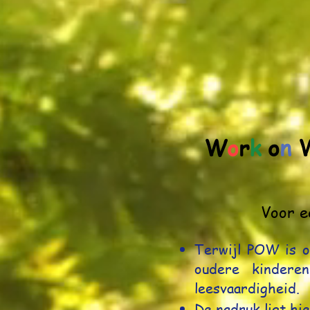
W
o
r
k
o
n
Voor e
Terwijl POW is 
oudere kinderen
leesvaardigheid.
De nadruk ligt hi