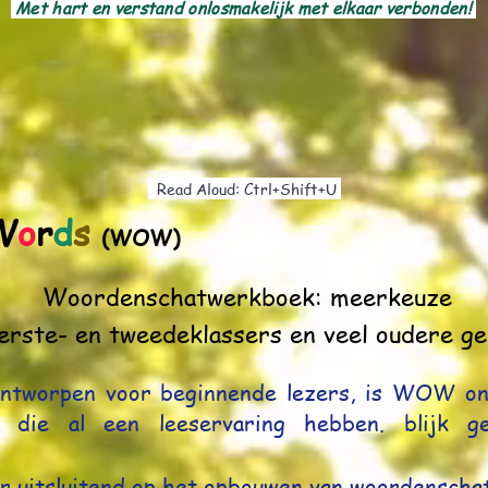
Met hart en verstand onlosmakelijk met elkaar verbonden!
Read Aloud: Ctrl+Shift+U
W
o
r
d
s
(WOW)
Woordenschatwerkboek: meerkeuze
erste- en tweedeklassers en veel oudere g
ontworpen voor beginnende lezers, is WOW on
 die al een leeservaring hebben. blijk g
er uitsluitend op het opbouwen van woordenschat