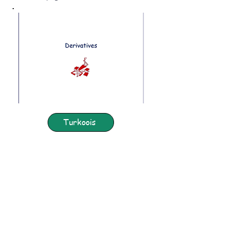
Turkoois
Voorbeeldtitels
in Storyland
Ter voorbereiding op het leren
lezen van de 361 verhalen uit The
Red Well-Read Reader, maken
leerlingen kennis met de vele
homofonen in de taal, dat zijn