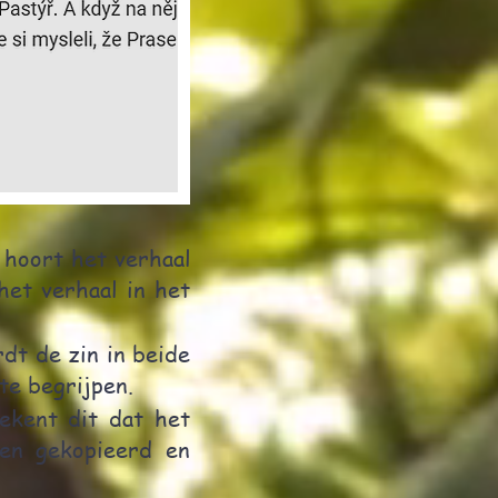
 hoort het verhaal
het verhaal in het
dt de zin in beide
te begrijpen.
tekent dit dat het
den gekopieerd en