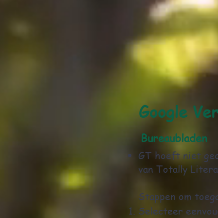
Google Ver
Bureaubladen
GT hoeft niet ge
van Totally Liter
Stappen om toega
Selecteer
eenvou