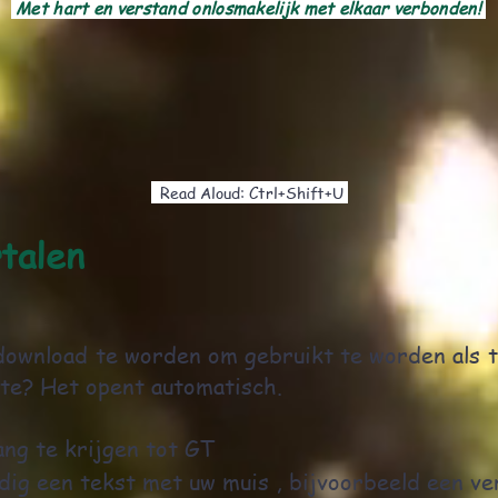
Met hart en verstand onlosmakelijk met elkaar verbonden!
Read Aloud: Ctrl+Shift+U
talen
download te worden om gebruikt te worden als t
ate? Het opent automatisch.
ng te krijgen tot GT
dig een tekst met uw muis
, bijvoorbeeld een
ve