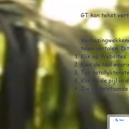
GT kan tekst vert
Verbazingwekkend
talen vertalen. Di
Klik op Websites.
Kies de taal waari
Typ totallyliterat
Klik op de pijl in 
Zie onderstaande 