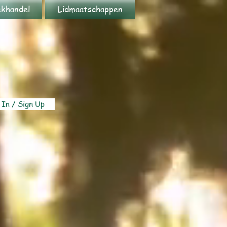
khandel
Lidmaatschappen
 In / Sign Up