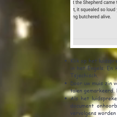
Klik op het luidsp
in het Engels. En 
Tsjechisch.
Door uw muis zin v
talen gemarkeerd. 
Als het luidspreke
document onhoorba
vervolgens worden