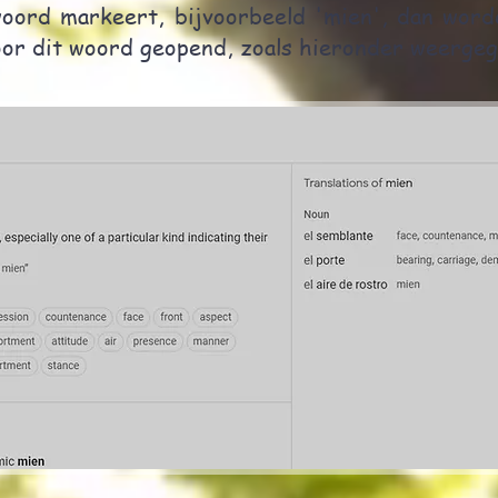
woord markeert, bijvoorbeeld 'mien', dan word
oor dit woord geopend, zoals hieronder weergeg