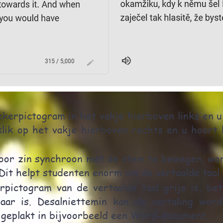
rekerpictogram in het vakje hierboven links en u
klik op het vakje hierboven rechts en u hoort 
oor zin synchroon met de stem te bewegen, wor
Dit helpt studenten enorm om de vertaalde taal 
rpictogram van de vertaalde taal grijs is, be
ar is. Desalniettemin kan de vertaling wor
 geplakt in bijvoorbeeld een Word-document.