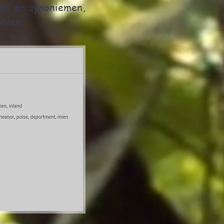
en er synoniemen,
even.