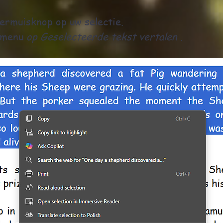
ermuisknop op uw selectie.
upmenu
op Geselecteerde tekst vertalen
.