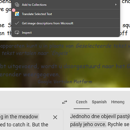
apparaten kunt u in plaats van
Geselecteerde tekst v
tekst vertalen naar 'Engels'
bt uitgevoerd, wordt u doorgestuurd naar het 
hieronder weergegeven.
Google Vertalen Platform