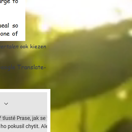
ertalen
ook kiezen
Google Translate-