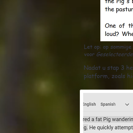
Let op: op sommige 
voor
Geselecteerde 
Nadat u stap 3 he
platform, zoals 