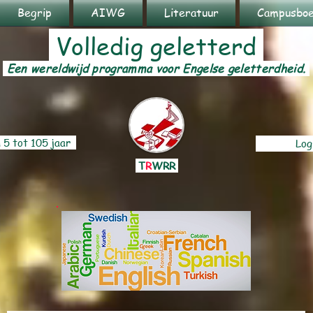
Begrip
AIWG
Literatuur
Campusboe
Volledig geletterd
Een wereldwijd programma voor Engelse geletterdheid.
 5 tot 105 jaar
Log
T
R
WRR