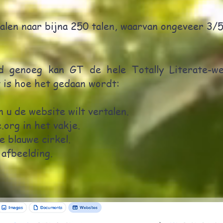
alen naar bijna 250 talen, waarvan ongeveer 3/5
 genoeg kan GT de hele Totally Literate-we
t is hoe het gedaan wordt:
n u de website wilt vertalen.
e.org in het vakje.
de blauwe cirkel.
afbeelding.