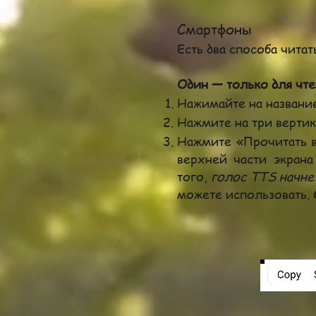
Смартфоны
Есть два способа чита
Один — только для чте
Нажимайте на название 
Нажмите на три вертик
Нажмите «Прочитать в
верхней части экрана
того,
голос TTS начне
можете использовать.