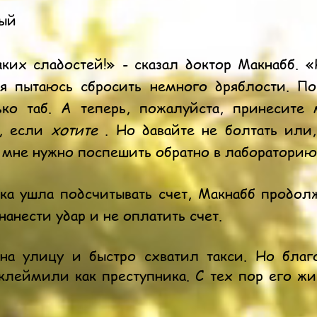
ный
аких сладостей!» - сказал доктор Макнабб. 
 я пытаюсь сбросить немного дряблости. П
ько таб. А теперь, пожалуйста, принесит
м, если
хотите
. Но давайте не болтать или
о мне нужно поспешить обратно в лабораторию
ка ушла подсчитывать счет, Макнабб продолж
нанести удар и не оплатить счет.
на улицу и быстро схватил такси. Но благ
клеймили как преступника. С тех пор его жи