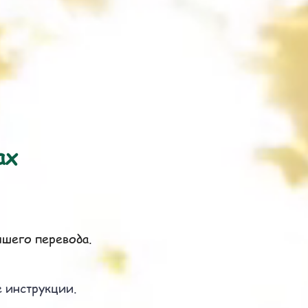
ах
чшего перевода.
е инструкции.