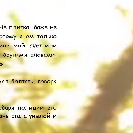
«Не плитка, даже не
оэтому я ем только
е мне мой
счет
или
, другими словами,
».
ал болтать, говоря
одаря полиции его
знь стала унылой и