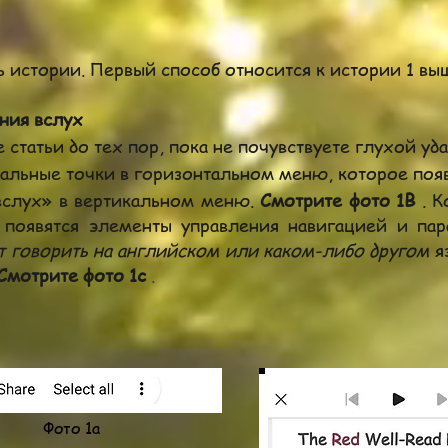
ть истории. Первый способ относится к истории 1 вы
ния вслух
статьи до тех пор, пока не почувствуете глухой уда
альные точки в горизонтальном меню, которое появ
слух» в
вертикальном меню.
Смотрите фото 1B
. К
 появятся элементы управления навигацией и па
т говорить на английском или каком-либо другом
я
Смотрите фото 1c
.
Фото 1а