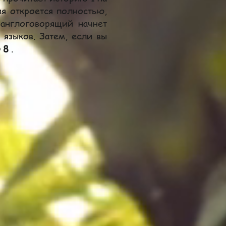
ия откроется полностью,
 англоговорящий начнет
 языков. Затем, если вы
 8
.