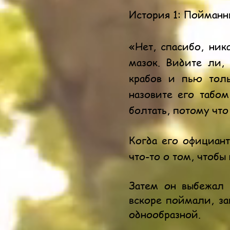
История 1: Пойман
«Нет, спасибо, ник
мазок. Видите ли,
крабов и пью тол
назовите его табо
болтать, потому чт
Когда его официант
что-то о том, чтобы 
Затем он выбежал 
вскоре поймали, за
однообразной.