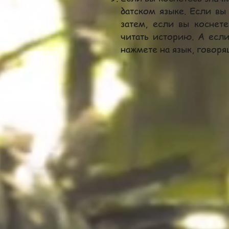
датском языке. Если вы
затем, если вы коснет
читать историю.
А если
нажмете на язык, говоря