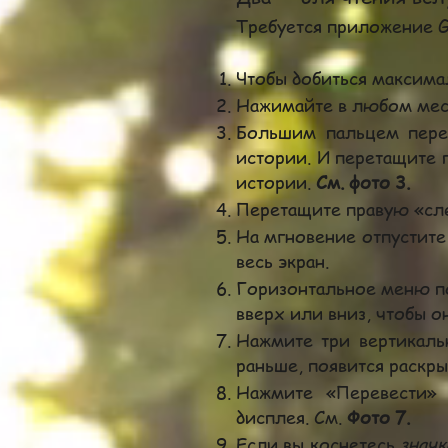
Требуется приложение G
Чтобы добиться максима
Нажимайте в любом мест
Большим пальцем пере
истории. И перетащите 
истории.
См. фото 3.
Перетащите правую «сле
На мгновение отпустите 
весь экран.
Горизонтальное меню по
вверх или вниз, чтобы о
Нажмите три вертикальн
раньше, появится раск
Нажмите «Перевести» 
дисплея. См.
Фото 7.
Если вы коснетесь
значк