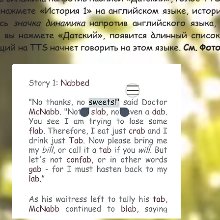
 нажмете «История 1» на английском языке, истор
есь
значка динамика
напротив английского языка,
 вы нажмете «Датский», появится длинный список
щий на TTS начнет говорить на этом языке.
См.
Фото