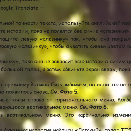
oogle Translate
—
льной точности текста, используйте английский по
е истории, пока не появятся две синие «слезинки»
тащите левую «слезинку»
так,
чтобы она покрыл
правую «слезинку», чтобы охватить синим цветом 
зинку», пока она не закрасит всю историю синим 
большой палец, а затем сдвиньте экран вверх, пока
-прежнему должно быть видимым, но если это не так
но появилось снова.
См. Фото 5.
ые точки справа от горизонтального меню. Когда
рывающееся вертикальное меню.
См. Фото 6.
в вертикальном меню. Это кардинально измен
а динамика
напротив надписи «Датский», голос TTS