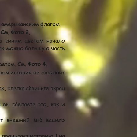
д американским флагом.
.
См. Фото 2.
а синим цветом начало
как можно большую часть
цветом.
См. Фото 4.
 вся история не заполнит
, слегка сдвиньте экран
 вы сделаете это, как и
ит внешний вид вашего
 прочитает историю 1 на