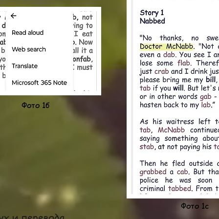
Фото 1б
Фото 1с
ух и перевода.