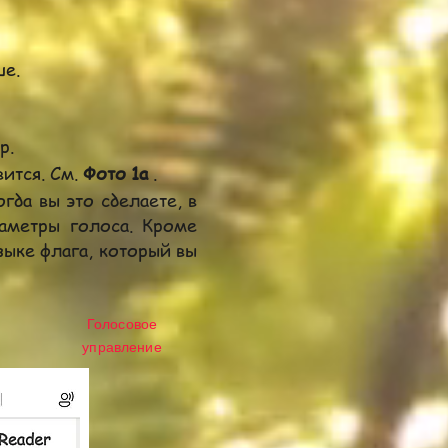
ше.
р.
ится. См.
Фото 1a
.
огда вы это сделаете, в
раметры голоса. Кроме
зыке флага, который вы
Голосовое
управление