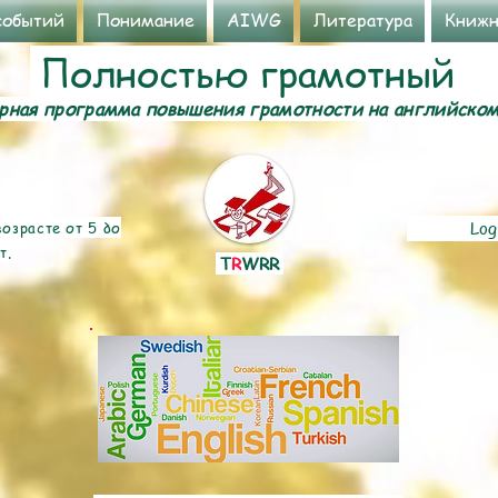
событий
Понимание
AIWG
Литература
Книжн
Полностью грамотный
ная программа повышения грамотности на английско
озрасте от 5 до
Log
т.
T
R
WRR