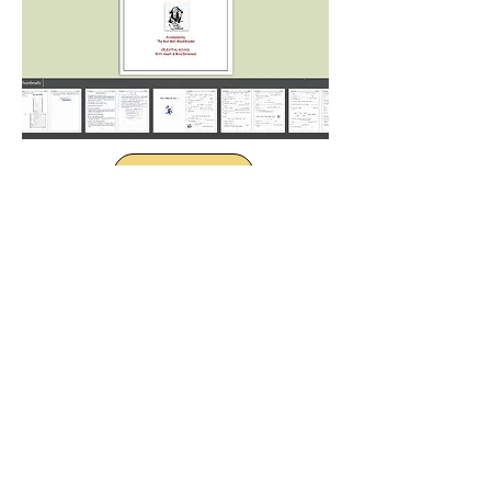
Аметист
Том. 1 и 2
«Мир — это джунгли для нечитающих!»
Библейский
Словарный
центр
запас
Защита детей
Обзор веб-сайта
Красный Начитанный Читатель