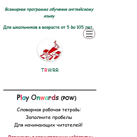
Всемирная программа обучения английскому
языку
Для школьников в возрасте от 5 до 105 лет.
T
R
WRR
P
l
a
y O
n
w
a
r
d
s
(POW)
Словарная рабочая тетрадь:
Заполните пробелы
Для начинающих читателей!
Документы о военнопленных недоступны