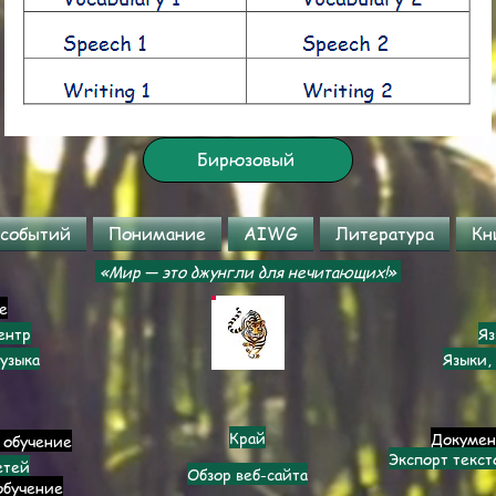
Бирюзовый
 событий
Понимание
AIWG
Литература
Кн
«Мир — это джунгли для нечитающих!»
е
ентр
Яз
узыка
Языки,
Край
Докумен
 обучение
Экспорт текс
етей
Обзор веб-сайта
обучение