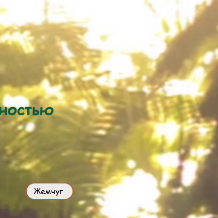
тностью
Жемчуг
!