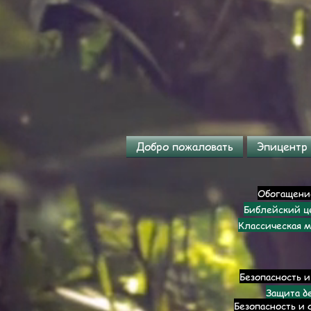
Добро пожаловать
Эпицентр
Обогащени
Библейский ц
Классическая м
Безопасность и
Защита д
Безопасность и 