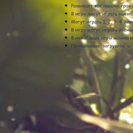
Развивает все навыки грам
В игру могут играть как н
Могут играть 1, 2, 3, 4 ил
В игру могут играть учени
В некоторые игры можно и
Примечание: загрузите, чт