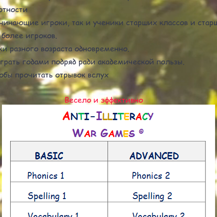
отности
ачинающие игроки, так и ученики старших классов и стар
и более игроков.
ки разного возраста одновременно.
грать годами подряд ради академической пользы.
обы прочитать отрывок вслух
Весело и эффективно
AIWG on Smartphones page