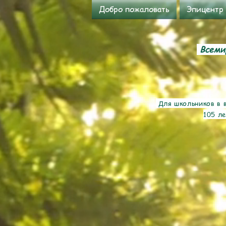
Добро пожаловать
Эпицентр
Всемир
Для школьников в в
105 ле