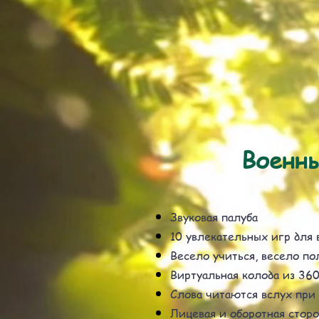
Военны
Звуковая палуба
10 увлекательных игр для 
Весело учиться, весело по
Виртуальная колода из 360
Слова читаются вслух при
Лицевая и оборотная сторо