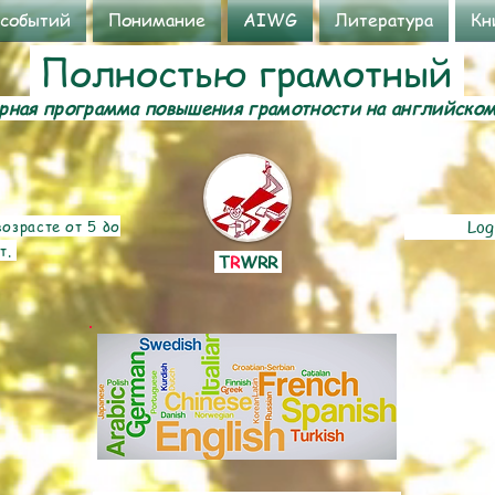
 событий
Понимание
AIWG
Литература
Кн
Полностью грамотный
ная программа повышения грамотности на английско
озрасте от 5 до
Log
т.
T
R
WRR