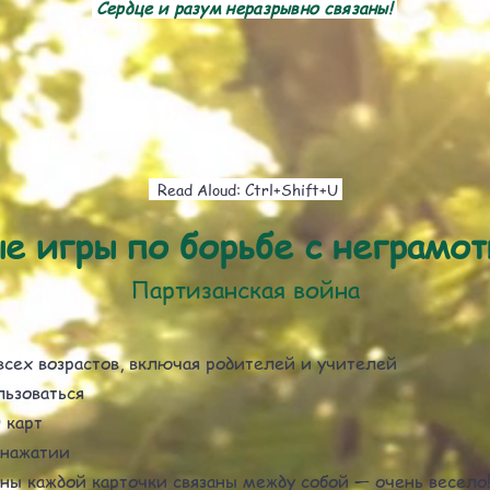
Сердце и разум неразрывно связаны!
Read Aloud: Ctrl+Shift+U
е игры по борьбе с неграмо
Партизанская война
всех возрастов, включая родителей и учителей
льзоваться
 карт
 нажатии
ны каждой карточки связаны между собой — очень весело