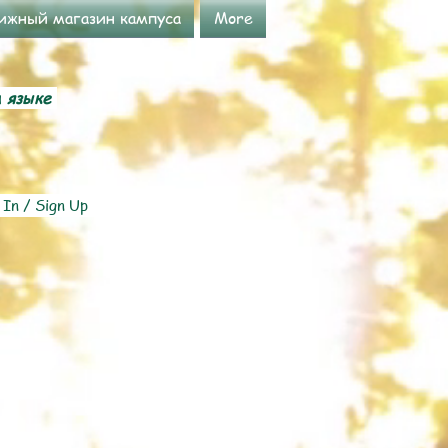
ижный магазин кампуса
More
м языке
 In / Sign Up