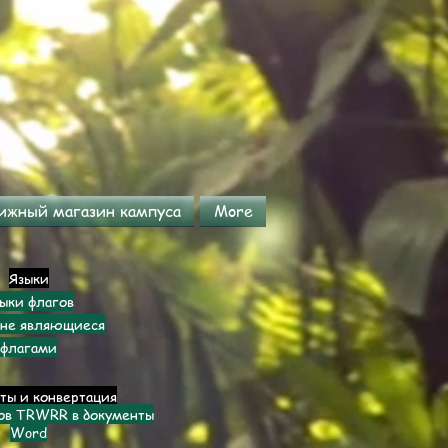
ижный магазин кампуса
More
Языки
ыки флагов
 не являющиеся
флагами
ты и конвертация
тов TRWRR в документы
Word