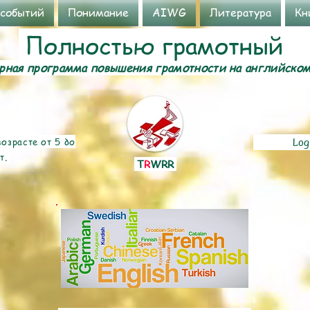
 событий
Понимание
AIWG
Литература
Кн
Полностью грамотный
ная программа повышения грамотности на английско
озрасте от 5 до
Log
т.
T
R
WRR