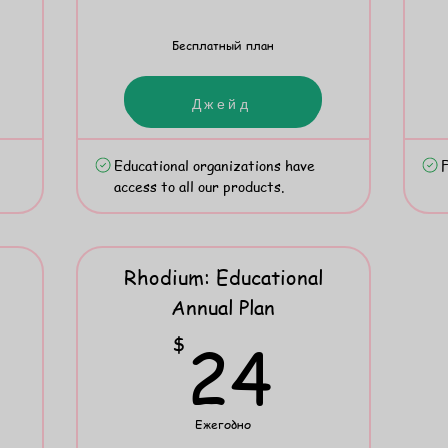
Бесплатный план
Купить
Джейд
Educational organizations have
F
access to all our products.
Rhodium: Educational
Annual Plan
2$
24$
24
$
Ежегодно