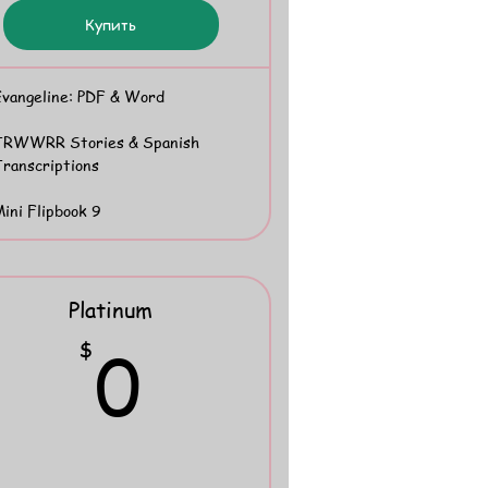
Купить
vangeline: PDF & Word
TRWWRR Stories & Spanish
ranscriptions
ini Flipbook 9
Platinum
0$
0
$