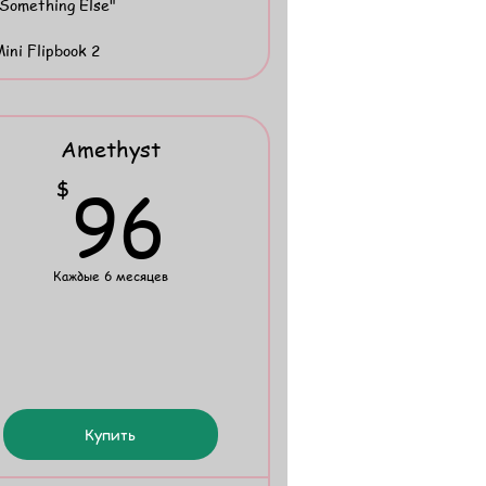
Something Else"
ini Flipbook 2
Amethyst
96$
96
$
Каждые 6 месяцев
Купить