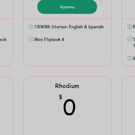
Купить
TRWRR Stories: English & Spanish
E
heck
Mini Flipbook 8
T
M
Rhodium
180$
0$
0
$