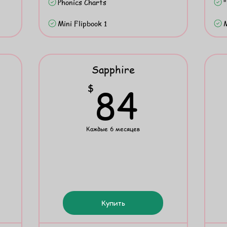
Phonics Charts
"
Mini Flipbook 1
M
Sapphire
2$
84$
84
$
Каждые 6 месяцев
Купить