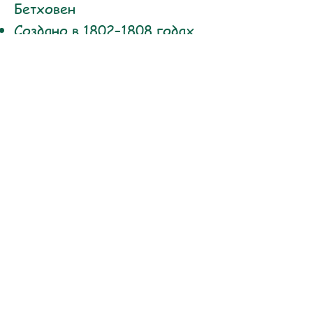
Бетховен
Создано в 1802–1808 годах.
Премьера: 22 декабря 1808
года, Театр Ан дер Вин,
Вена.
Прозвище: «Пасторальная
симфония»
«Мир — это джунгли для нечитающих!»
Библейский
Словарный
центр
запас
Защита детей