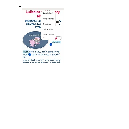
Photo2
«Мир — это джунгли для нечитающих!»
Защита детей
Библейский
центр