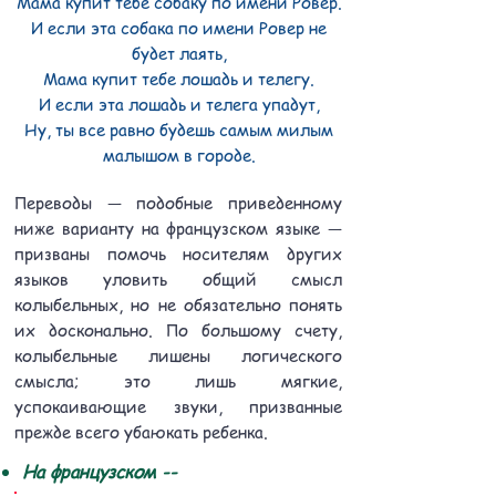
Мама купит тебе собаку по имени Ровер.
И если эта собака по имени Ровер не
будет лаять,
Мама купит тебе лошадь и телегу.
И если эта лошадь и телега упадут,
Ну, ты все равно будешь самым милым
малышом в городе.
Переводы — подобные приведенному
ниже варианту на французском языке —
призваны помочь носителям других
языков уловить общий смысл
колыбельных, но не обязательно понять
их досконально. По большому счету,
колыбельные лишены логического
смысла; это лишь мягкие,
успокаивающие звуки, призванные
прежде всего убаюкать ребенка.
На французском --