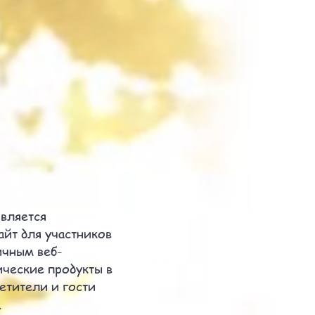
является
айт для участников
ичным веб-
ческие продукты в
етители и гости
.