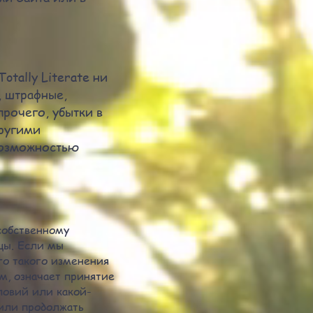
tally Literate ни
, штрафные,
рочего, убытки в
другими
возможностью
собственному
цы. Если мы
го такого изменения
м, означает принятие
ловий или какой-
(или продолжать