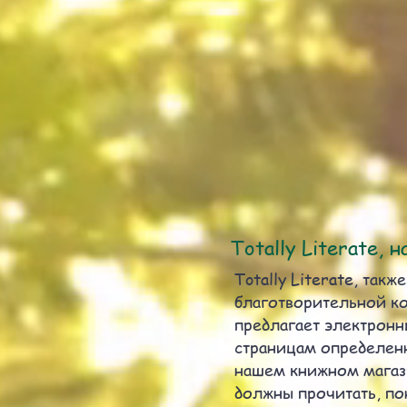
Totally Literate,
Totally Literate, такж
благотворительной ко
предлагает электронн
страницам определенн
нашем книжном магази
должны прочитать, по