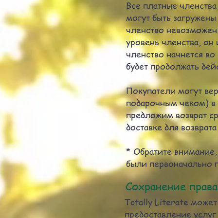
Все платные членства
могут быть загружены
членство невозможен.
уровень членства, он
членство начнется во
будет продолжать дей
Покупатели могут ве
подарочным чеком) в 
предложим возврат ср
доставке для возврата
* Обратите внимание,
были первоначально 
Сохранение прав
Totally Literate може
предоставление услуг