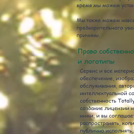
время мы можем устан
Мы также можем навсе
предварительного уве
причины.
Право собственно
и логотипы
Сервис и все матери
обеспечение, изображ
обслуживания, авторс
интеллектуальной со
собственность Totall
создание лицензии н
ними, и вы соглашает
распространять, коп
публично исполнять,