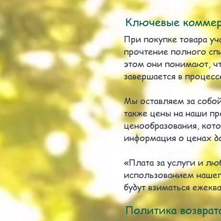
Ключевые коммер
При покупке товара уч
прочтение полного спис
этом они понимают, ч
завершается в процесс
Мы оставляем за собой
также цены на наши пр
ценообразования, кот
информация о ценах до
«Плата за услуги и лю
использованием нашего
будут взиматься ежекв
Политика возврат