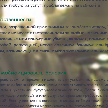
 или любую из услуг, предлагаемых на веб-сайте.
етственности
ни, разрешенной применимым законодательством, To
ствах не несет ответственности за любые косвенные
освенные или примерные убытки, включая, помимо п
годой, репутацией, использованием, данными или 
ки, возникающие в связи с использованием или не
.
и модифицировать Условия
право время от времени изменять эти условия по нашему 
астники должны периодически просматривать эти страни
ловия, участники будут уведомлены об этом. После любо
е нашего веб-сайта или услуг, которые мы предоставляе
ий. Если участник не согласен с каким-либо из таких ус
ловий, он не должен использовать или получать доступ 