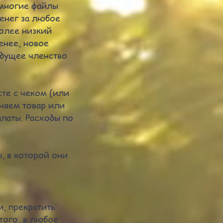
 многие файлы
денег за любое
более низкий
енее, новое
ыдущее членство
те с чеком (или
няем товар или
латы. Расходы по
, в которой они
и, прекратить
того, в любое