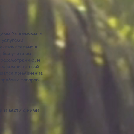
щими Условиями, а
 услугами,
исключительно в
 без учета ее
 рассмотрению, и
дом компетентной
чается применение
продажи товаров.
и и вести с ними