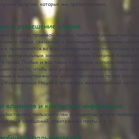
йту или услугам, которые мы предоставляем.
ава и разрешение споров
ва и средства правовой защиты, предусмотренные настоя
ензии и споры, связанные с настоящими Условиями и/или
ся и применяются во всех отношениях исключительно и 
ним материальным законодательством Северной Каролина,
о права. Любые и все такие претензии и споры подлежат
шаются на то, чтобы они разрешались исключительно су
нным в вышеупомянутом штате. Настоящим прямо исклю
 Объединенных Наций о договорах международной купли-
и клиентов и контактная информация
 предоставлять пользователям и клиентам услуги поддержк
кстовых сообщений, электронной почты и т. д.
ообществ пользователей