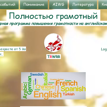
 событий
Понимание
AIWG
Литература
Кн
Полностью грамотный
ная программа повышения грамотности на английско
озрасте от 5 до
Log
т.
T
R
WRR