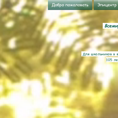
Добро пожаловать
Эпицентр
Всемир
Для школьников в в
105 ле