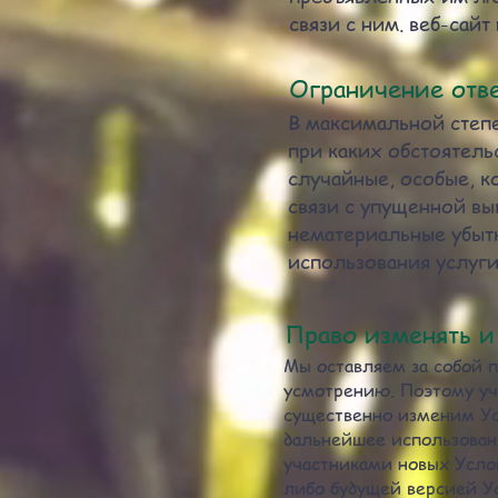
связи с ним. веб-сайт
Ограничение отв
В максимальной степе
при каких обстоятель
случайные, особые, к
связи с упущенной вы
нематериальные убыт
использования услуги
Право изменять 
Мы оставляем за собой 
усмотрению. Поэтому уч
существенно изменим Ус
дальнейшее использовани
участниками новых Услов
либо будущей версией Ус