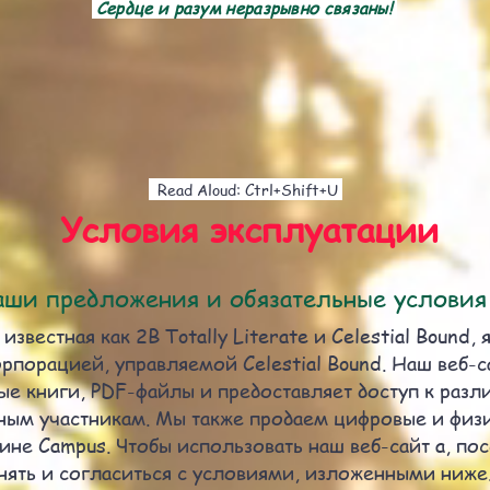
Сердце и разум неразрывно связаны!
Read Aloud: Ctrl+Shift+U
Условия эксплуатации
 наши предложения и обязательные условия
е известная как 2B Totally Literate и Celestial Bound, 
рпорацией, управляемой Celestial Bound. Наш веб-с
ые книги, PDF-файлы и предоставляет доступ к разл
ым участникам. Мы также продаем цифровые и физи
не Campus. Чтобы использовать наш веб-сайт a, пос
нять и согласиться с условиями, изложенными ниже