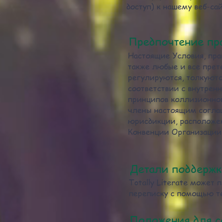
доступ) к нашему веб-са
Предпочтение пр
Настоящие Условия, пра
также любые и все прет
регулируются, толкуют
соответствии с внутрен
принципов коллизионног
члены настоящим согла
юрисдикции, расположе
Конвенции Организации
Детали поддержк
Totally Literate может
переписку с помощью те
Положения для с