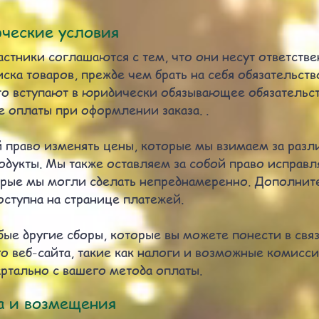
ческие условия
астники соглашаются с тем, что они несут ответстве
ка товаров, прежде чем брать на себя обязательство
то вступают в юридически обязывающее обязательст
е оплаты при оформлении заказа. .
 право изменять цены, которые мы взимаем за разли
одукты. Мы также оставляем за собой право исправ
орые мы могли сделать непреднамеренно. Дополнит
ступна на странице платежей.
бые другие сборы, которые вы можете понести в связ
 веб-сайта, такие как налоги и возможные комисси
артально с вашего метода оплаты.
а и возмещения