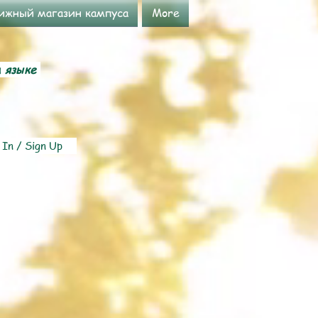
ижный магазин кампуса
More
м языке
 In / Sign Up