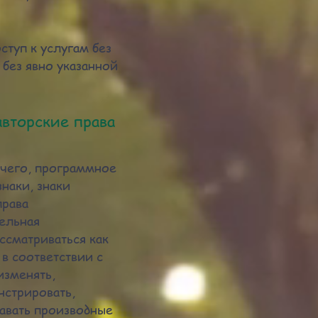
туп к услугам без
без явно указанной
авторские права
очего, программное
знаки, знаки
права
ельная
ассматриваться как
в соответствии с
изменять,
нстрировать,
давать производные