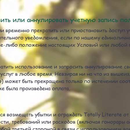
ить или аннулировать учетную запись по
и временно прекратить или приостановить доступ у
рительного уведомления, если по нашему единолич
кое-либо положение настоящих Условий или любой
ратить использование и запросить аннулирование с
услуг в любое время. Невзирая ни на что из вышеи
во) может быть прекращена только по истечении со
же была произведена оплата.
я возмещать убытки и ограждать Totally Literate о
ости, требований или расходов (включая гонорары а
ой третьей стороной в связи с использованием ва