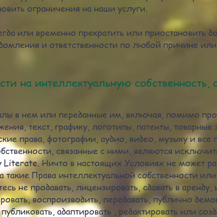
овить ограничения на наши услуги.
гда или временно прекратить или приостановить дос
домления и ответственности по любой причине или 
сти на интеллектуальную собственность, 
алы в нем или переданные им, включая, помимо пр
ения, текст, графику, логотипы, патенты, товарные 
кие права, фотографии, аудио, видео, музыку и все 
бственности, связанные с ними, являются исключит
y Literate. Ничто в настоящих Условиях не может р
а такие Права интеллектуальной собственности или 
есь не продавать, лицензировать, сдавать в аренду, 
ировать, воспроизводить, передавать, публично демо
 публиковать, адаптировать , редактировать или соз