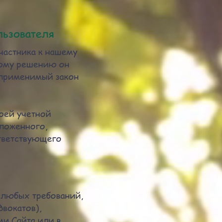
льзователя
частника к нашему
ному решению он
 применимый закон
воей учетной
зложенного,
ответствующего
т любых требований,
двокатов),
ми Сайта или в