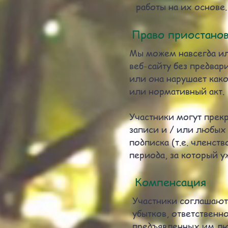
работы на их основе.
Право приостанов
Мы можем навсегда ил
веб-сайту без предва
или она нарушает ка
или нормативный акт.
Участники могут прек
записи и / или любых 
подписка (т.е. членст
периода, за который у
Компенсация
Участники соглашаютс
убытков, ответственн
предъявленных им люб