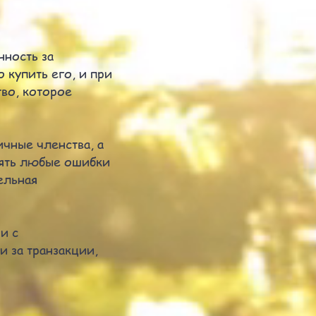
нность за
 купить его, и при
во, которое
чные членства, а
лять любые ошибки
ельная
и с
и за транзакции,