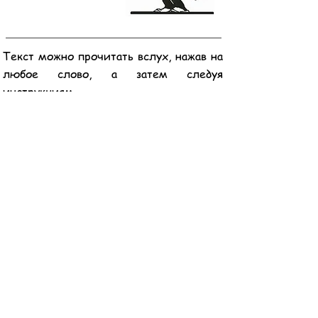
Текст можно прочитать вслух, нажав на
любое слово, а затем следуя
инструкциям.
«Мир — это джунгли для нечитающих!»
Защита детей
Библейский
центр
Словарный
запас
Обзор веб-сайта