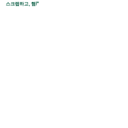
스크랩하고, 햄!"
교훈: 어떤 상황의 이유와 원인을 고려
하지 않고 판단하는 것은 어리석은 일
입니다. 예를 들어, 당황한 돼지와 배고
픈 농부의 경우와 같습니다.
"세상은 읽지 않는 사람에게는 정글과 같다!"
바이블 허브
어휘
아동 보호 조치
웹사이트 개요
붉은색의 잘 읽은 독자
멤버십 액세스
이용약관
부인 성명
개인정보 보호정
문의하기