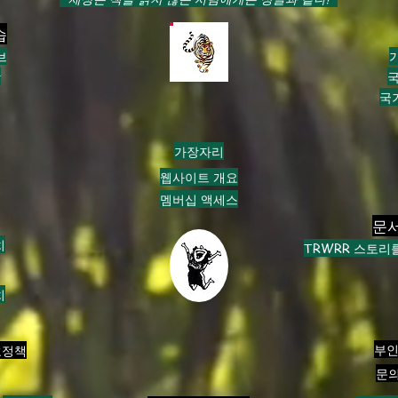
습
브
악
국
국
가장자리
웹사이트 개요
멤버십 액세스
문서
치
TRWRR 스토리
치
부인
호정책
문