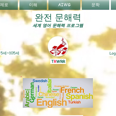
 제로
이해
AIWG
문학
완전 문해력
세계 영어 문해력 프로그램
 5세~105세
Log
T
R
WRR