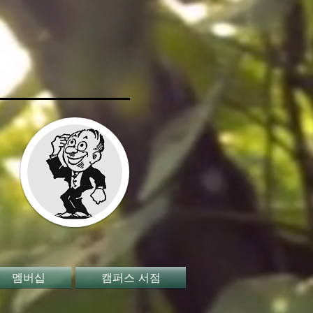
멤버십
캠퍼스 서점