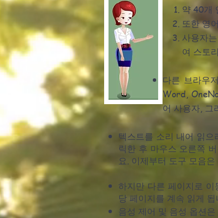
약 40개 
또한 영어
사용자는 
여 스토리
다른 브라우저
Word, On
어 사용자, 
텍스트를 소리 내어 읽으
릭한 후 마우스 오른쪽 버
요.
이제부터 도구 모음은 
하지만 다른 페이지로 이
당 페이지를 계속 읽게 됩
음성 제어
및
음성 옵션은