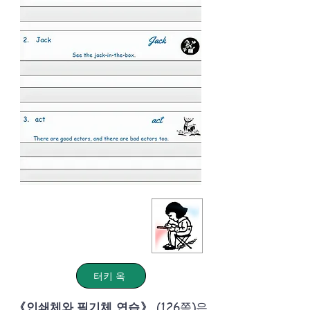
터키 옥
《인쇄체와 필기체 연습》
(126쪽)은