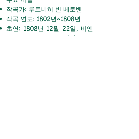
작곡가: 루트비히 반 베토벤
작곡 연도: 1802년~1808년
초연: 1808년 12월 22일, 비엔
나 테아터 안 데어 빈(Theater
an der Wien)
별칭: "전원 교향곡"
"세상은 읽지 않는 사람에게는 정글과 같다!"
바이블 허브
어휘
아동 보호 조치
웹사이트 개요
붉은색의 잘 읽은 독자