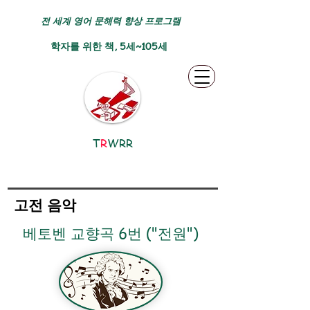
전 세계 영어 문해력 향상 프로그램
학자를 위한 책, 5세~105세
T
R
WRR
고전 음악
베토벤 교향곡 6번 ("전원")