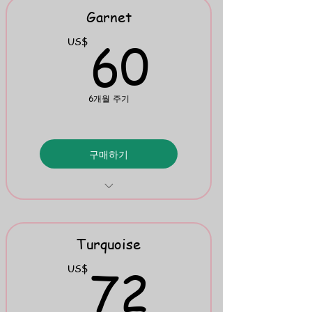
Phonics Charts
Garnet
Mini Flipbook 1
60US
60
US$
6개월 주기
구매하기
4 Phonics Drills
"Something Else"
Turquoise
Mini Flipbook 2
72US
72
US$