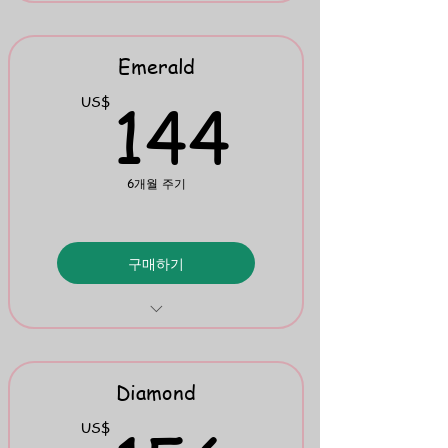
Anti-illiteracy War Games
Mini Flipbook 6
Emerald
144U
144
US$
6개월 주기
구매하기
TRWRR Stories: English
Phil. Primer & Comprehension Check
Diamond
Mini Flipbook 7
US$