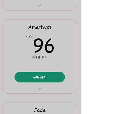
Lullabies & Nursery Rhymes
Printing & Cursive Exercises
Amethyst
96US
96
US$
6개월 주기
구매하기
Play Onwards 1 & 2
Mini Flipbook 3
Jade