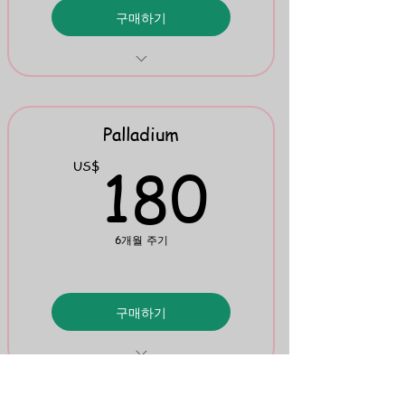
구매하기
Evangeline: PDF & Word
TRWWRR Stories & Spanish
Transcriptions
Palladium
180U
180
US$
Mini Flipbook 9
6개월 주기
구매하기
Multilinguals