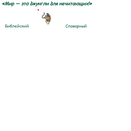
«Мир — это джунгли для нечитающих!»
Библейский
Словарный
центр
запас
Защита детей
Обзор веб-сайта
Красный Начитанный Читатель
Доступ для членов клуба
Условия
Отказ от
эксплуатации
ответственности
политика
Связаться с
конфиденциаль
нами
ности
@Totally Literate. Все права защищены.