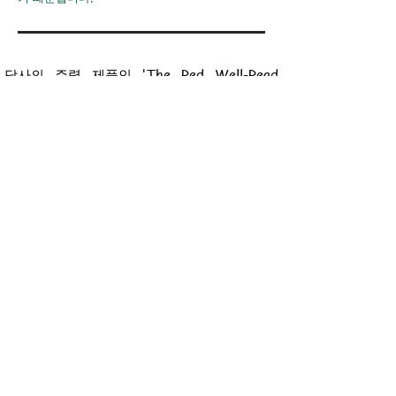
당사의 주력 제품인 'The Red Well-Read
Reader'와 'TRWRR Flipbook(1호)'에 대한 정
보는 페이지 하단(푸터)에 있는 'The Red
Well-Read Reader' 링크를 이용해 주시기 바
랍니다.
"세상은 읽지 않는 사람에게는 정글과 같다!"
바이블 허브
어휘
아동 보호 조치
웹사이트 개요
붉은색의 잘 읽은 독자
멤버십 액세스