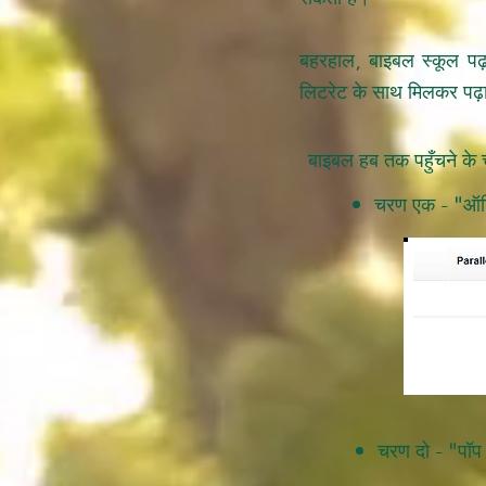
बहरहाल, बाइबल स्कूल पढ़
लिटरेट के साथ मिलकर पढ़ा ज
बाइबल हब तक पहुँचने क
चरण एक - "ऑडि
चरण दो - "पॉप