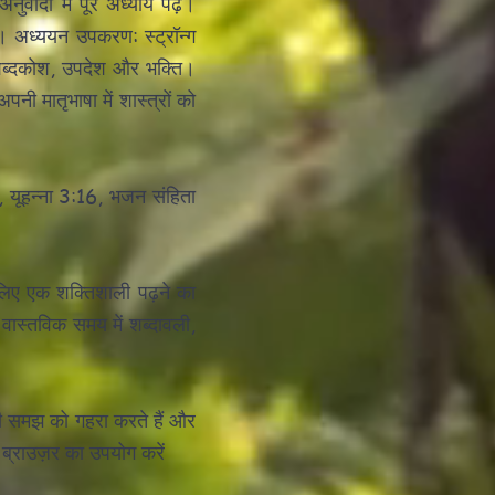
ुवादों में पूरे अध्याय पढ़ें।
ं। अध्ययन उपकरण: स्ट्रॉन्ग
 शब्दकोश, उपदेश और भक्ति।
नी मातृभाषा में शास्त्रों को
े, यूहन्ना 3:16, भजन संहिता
 लिए एक शक्तिशाली पढ़ने का
 वास्तविक समय में शब्दावली,
की समझ को गहरा करते हैं और
ब्राउज़र का उपयोग करें