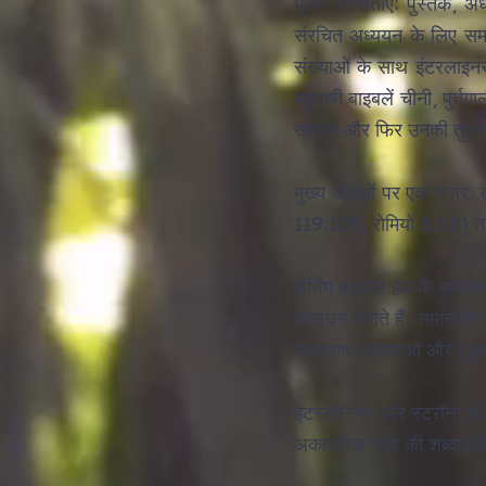
मुख्य विशेषताएँ: पुस्तक, अध्
संरचित अध्ययन के लिए समान
संख्याओं के साथ इंटरलाइन
बहुभाषी बाइबलें चीनी, पुर्त
खोजने और फिर उनकी तुलना अ
मुख्य आयतों पर एक नज़र: त्
119:105, रोमियों 8:28) तक
लर्निंग बाइबल हब के समाना
संसाधन बनाते हैं: समानांतर
व्याकरण संरचनाओं और मुहावर
इंटरलीनियर और स्ट्रॉन्ग क
अकादमिक स्तर की शब्दावली 