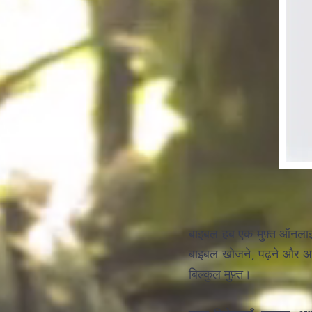
बाइबल हब एक मुफ़्त ऑनलाइन
बाइबल खोजने, पढ़ने और अध
बिल्कुल मुफ़्त।