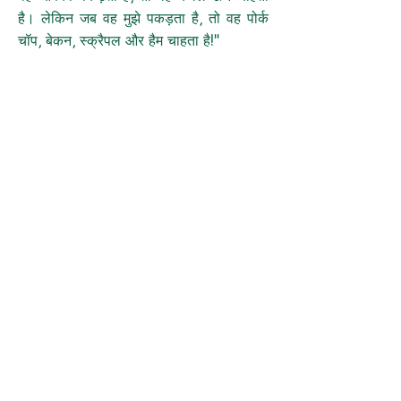
है। लेकिन जब वह मुझे पकड़ता है, तो वह पोर्क
चॉप, बेकन, स्क्रैपल और हैम चाहता है!"
नैतिक शिक्षा:
किसी भी स्थिति के कारणों और
उद्देश्यों पर विचार किए बिना निर्णय करना मूर्खता है
- जैसे कि घबराए हुए सुअर और भूखे किसान की
स्थिति।
"जो लोग पढ़े-लिखे नहीं हैं, उनके लिए दुनिया एक जंगल है!"
बाइबल हब
बाइबल हब
बच्चों की सुरक्षा
वेबसाइट का अवलोकन
लाल रंग का सुशिक्षित पाठक
सदस्यता पहुंच