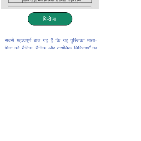
फ़िरोज़ा
सबसे महत्वपूर्ण बात यह है कि यह पुस्तिका माता-
पिता को नैतिक, नैतिक और दार्शनिक निहितार्थों पर
चर्चा करने का एक सुनहरा अवसर प्रदान करती है,
जो कहानियों में कभी-कभी छूते हैं।
पन्ना
Return to TRWRR
"जो लोग पढ़े-लिखे नहीं हैं, उनके लिए दुनिया एक जंगल है!"
बाइबल हब
बाइबल हब