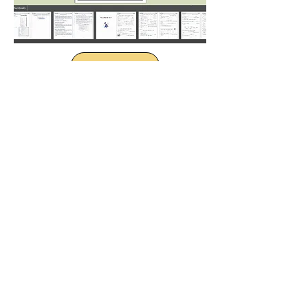
Amethyst
Bände. 1 und 2
„Für Ungelesene ist die Welt ein
Dschungel!“
Bible Hub
Vokabular
Kinderschutz
Website-Übersicht
Der rote, belesene Leser
Mitgliedschaftszugang
Nutzungsbedin
Haftungsausschlu