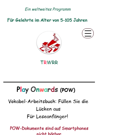
Ein weltweites Programm
Für Gelehrte im Alter von 5-105 Jahren
T
R
WRR
P
l
a
y O
n
w
a
r
d
s
(POW)
Vokabel-Arbeitsbuch: Füllen Sie die
Lücken aus
Für Leseanfänger!
POW-Dokumente sind auf Smartphones
nicht hörbar.