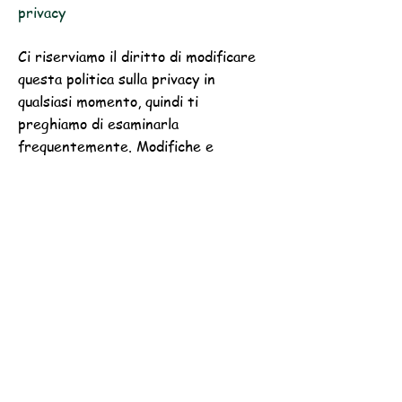
privacy
Ci riserviamo il diritto di modificare
questa politica sulla privacy in
qualsiasi momento, quindi ti
preghiamo di esaminarla
frequentemente. Modifiche e
chiarimenti avranno effetto
immediatamente dopo la loro
pubblicazione sul nostro sito web. Se
apportiamo modifiche sostanziali a
questa politica, ti informeremo qui
che è stato aggiornato, in modo che
tu sia a conoscenza di quali nuove
informazioni possiamo raccogliere,
come le usiamo e in quali circostanze,
se presenti, usiamo e / o rivelarlo.