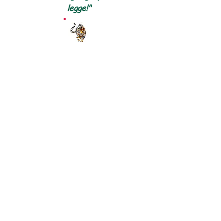
legge!"
Tutela dei minori
Bible Hub
Vocabolario
Panoramica del sito web
Il lettore rosso ben informato
Accesso riservato ai membri
Termini di
Disclaimer
utilizzo
politica sulla
Contattaci
riservatezza