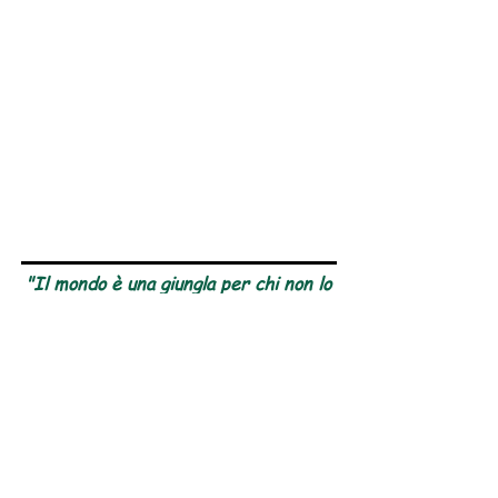
"Il mondo è una giungla per chi non lo
legge!"
Bible Hub
Vocabolario
Tutela dei minori
Panoramica del sito web
Il lettore rosso ben informato