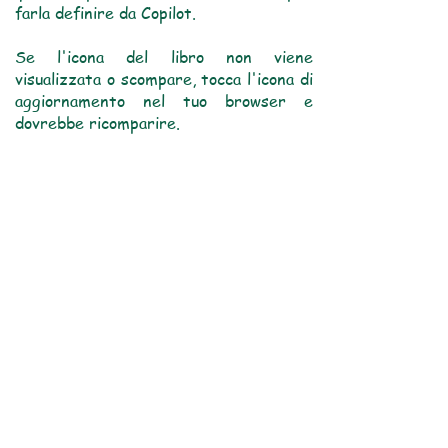
farla definire da Copilot.
Se l'icona del libro non viene
visualizzata o scompare, tocca l'icona di
aggiornamento nel tuo browser e
dovrebbe ricomparire.
Per informazioni illustrative sull'icona
del libro aperto in Edge, fai clic qui.
"Il mondo è una giungla per chi non lo
legge!"
Tutela dei minori
Bible Hub
Vocabolario