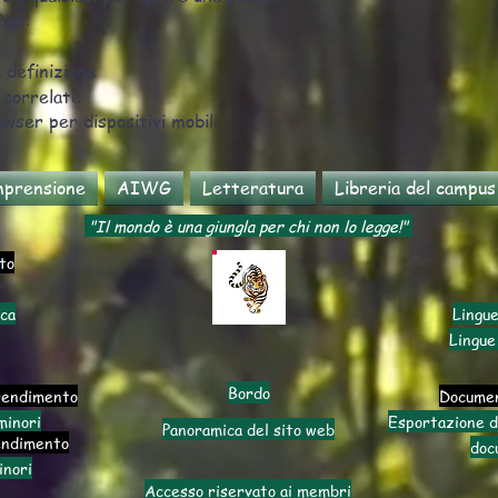
uoi:
 definizione
 correlate
owser per dispositivi mobili.
prensione
AIWG
Letteratura
Libreria del campus
"Il mondo è una giungla per chi non lo legge!"
to
ica
Lingue
Lingue
Bordo
rendimento
Documen
minori
Esportazione d
Panoramica del sito web
endimento
doc
inori
Accesso riservato ai membri