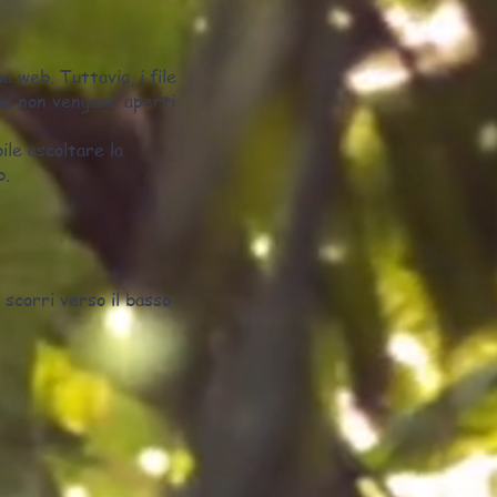
a web. Tuttavia, i file
he non vengano aperti
ile ascoltare la
b.
scorri verso il basso