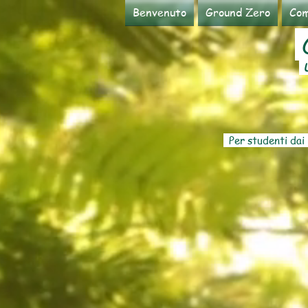
Benvenuto
Ground Zero
Com
C
U
Per studenti dai 