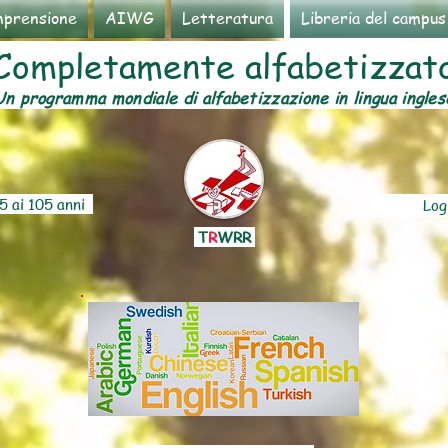
prensione
AIWG
Letteratura
Libreria del campus
ompletamente alfabetizza
n programma mondiale di alfabetizzazione in lingua ingle
5 ai 105 anni
Log
T
R
WRR