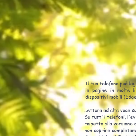
Il tuo telefono può le
le pagine in molte l
dispositivi mobili (Ed
Lettura ad alta voce su
Su tutti i telefoni, l'
rispetto alla versione
non coprire completame