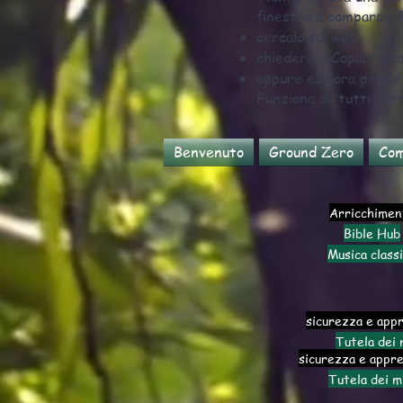
finestra a comparsa. P
cercalo sul web
chiedere a Copilot una
oppure esplora parole
Funziona su tutti i br
Benvenuto
Ground Zero
Com
Arricchimen
Bible Hub
Musica class
sicurezza e app
Tutela dei 
sicurezza e appr
Tutela dei m