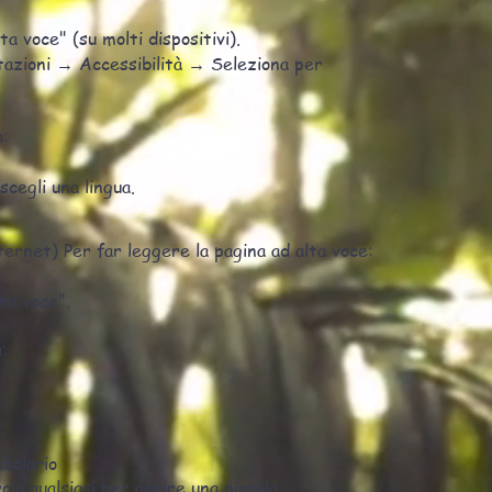
ta voce" (su molti dispositivi).
tazioni → Accessibilità → Seleziona per
a:
cegli una lingua.
rnet) Per far leggere la pagina ad alta voce:
ta voce".
:
abolario
la qualsiasi per aprire una piccola