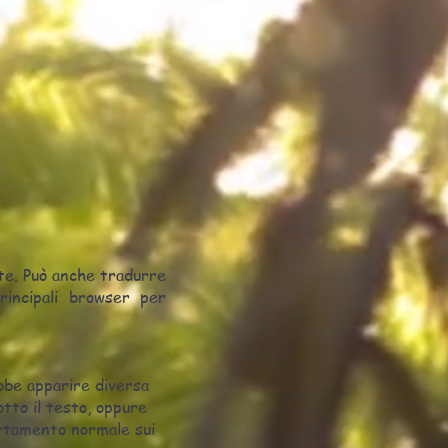
ate. Può anche tradurre
rincipali browser per
ebbe apparire diversa
tto il testo, oppure
ortamento normale sui