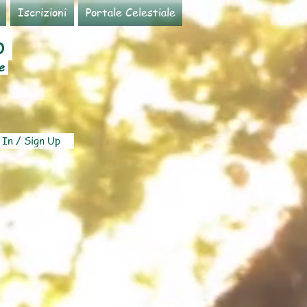
Iscrizioni
Portale Celestiale
to
se
 In / Sign Up