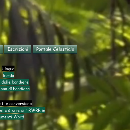
Iscrizioni
Portale Celestiale
Lingue
Bordo
 delle bandiere
 non di bandiera
ti e conversione
elle storie di TRWRR in
umenti Word