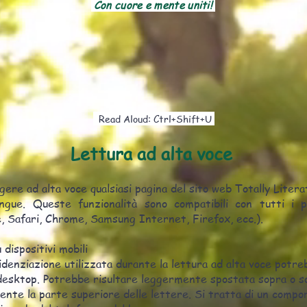
Con cuore e mente uniti!
Read Aloud: Ctrl+Shift+U
Lettura ad alta voce
ggere ad alta voce qualsiasi pagina del sito web Totally Liter
ingue. Queste funzionalità sono compatibili con tutti i p
ge, Safari, Chrome, Samsung Internet, Firefox, ecc.).
 dispositivi mobili
evidenziazione utilizzata durante la lettura ad alta voce potr
 desktop. Potrebbe risultare leggermente spostata sopra o so
nte la parte superiore delle lettere. Si tratta di un comp