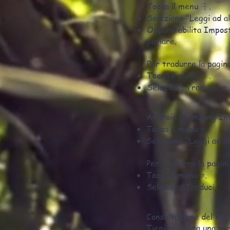
Tocca il menu ⋮.
Seleziona "Leggi ad al
Oppure abilita Impos
parlare.
Per tradurre la pagin
Tocca il menu ⋮.
Seleziona Traduci… e s
Android (Samsung Inte
Tocca il menu ≡.
Seleziona "Leggi ad al
Per tradurre la pagina
Tocca il menu ≡.
Seleziona Traduci.
Consultazione del voc
Tieni premuta una paro