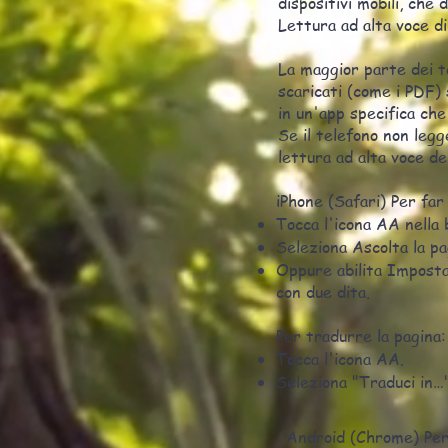
dispositivi mobili, che
Lettura ad alta voce di 
La maggior parte dei te
scaricati (come i PDF)
in un'app specifica che
Se il telefono non legg
lettura ad alta voce de
iPhone (Safari) Per far
Tocca l'icona AA nella b
Seleziona Ascolta la pa
Oppure abilita Imposta
con due dita.
Per tradurre la pagina:
Tocca l'icona AA.
Seleziona "Traduci in…"
Android (Chrome) Per 