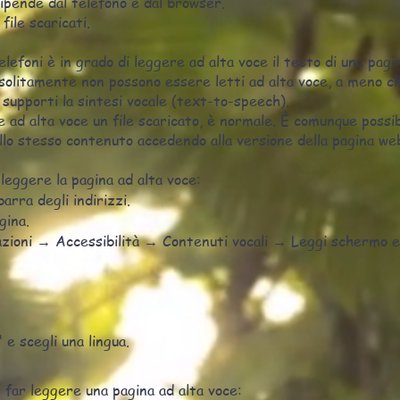
 dipende dal telefono e dal browser.
file scaricati.
lefoni è in grado di leggere ad alta voce il testo di una pagin
 solitamente non possono essere letti ad alta voce, a meno c
 supporti la sintesi vocale (text-to-speech).
e ad alta voce un file scaricato, è normale. È comunque possib
llo stesso contenuto accedendo alla versione della pagina we
 leggere la pagina ad alta voce:
arra degli indirizzi.
gina.
zioni → Accessibilità → Contenuti vocali → Leggi schermo e 
 e scegli una lingua.
far leggere una pagina ad alta voce: