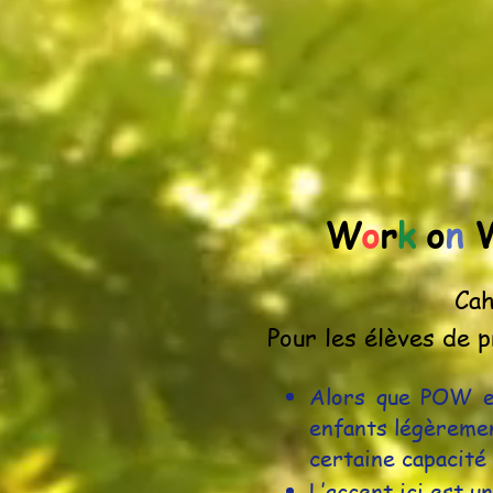
W
o
r
k
o
n
Cah
Pour les élèves de 
Alors que POW e
enfants légèremen
certaine capacité 
L’accent ici est u