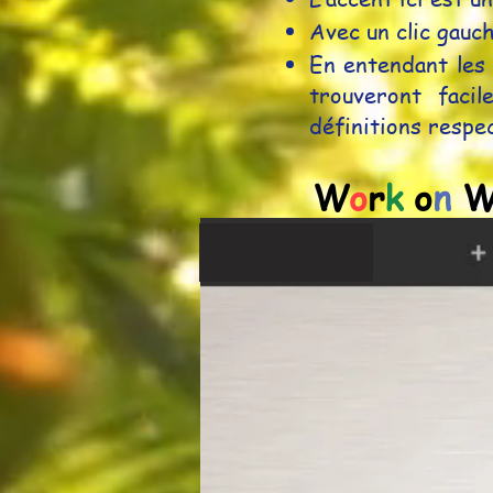
Avec un clic gauc
En entendant les 
trouveront faci
définitions respec
W
o
r
k
o
n