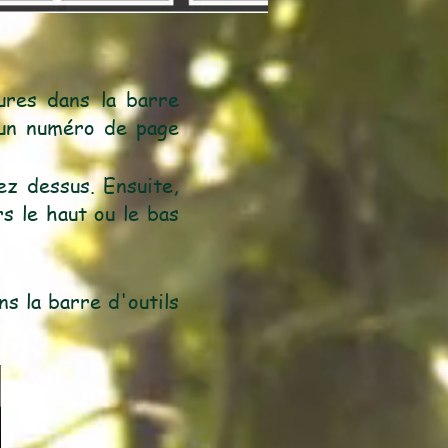
tures dans la barre
z un numéro de page
ez dessus. Ensuite,
rs le haut ou le bas
ns la barre d'outils