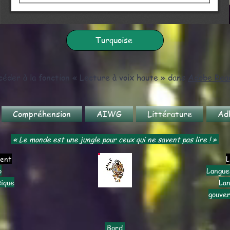
Turquoise
éder à la fonction « Lecture à voix haute » dans
Adobe Rea
Compréhension
AIWG
Littérature
Ad
« Le monde est une jungle pour ceux qui ne savent pas lire ! »
ment
L
b
Langue
sique
Lan
gouve
Bord