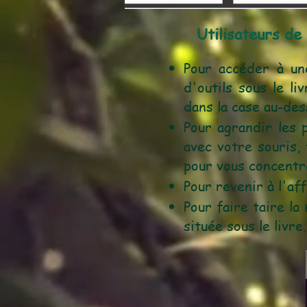
Utilisateurs de
Pour accéder à une
d'outils sous le l
dans la case au-des
Pour agrandir les 
avec votre souris, 
pour vous concentr
Pour revenir à l'af
Pour faire taire la
située sous le livre.