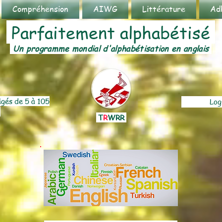
Compréhension
AIWG
Littérature
Ad
Parfaitement alphabétisé
Un programme mondial d'alphabétisation en anglais
âgés de 5 à 105
Log
T
R
WRR