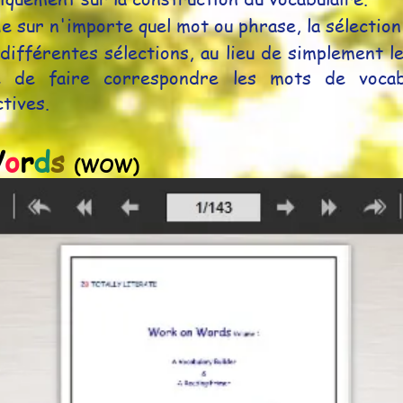
he sur n'importe quel mot ou phrase, la sélectio
différentes sélections, au lieu de simplement le
le de faire correspondre les mots de vocab
tives.
W
o
r
d
s
(WOW)