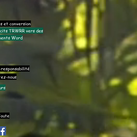
s et conversion
écits TRWRR vers des
ments Word
-responsabilité
tez-nous
urs
Toute