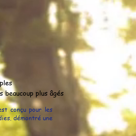
ples
s beaucoup plus âgés
st conçu pour les
dies. démontré une