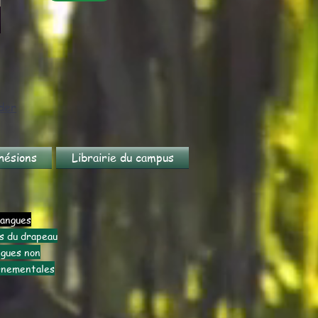
der
hésions
Librairie du campus
angues
s du drapeau
gues non
rnementales