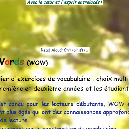
Avec le cœur et l'esprit entrelacés !
Read Aloud: Ctrl+Shift+U
W
o
r
d
s
(WOW)
ier d'exercices de vocabulaire : choix multi
première et deuxième années et les étudiant
st conçu pour les lecteurs débutants, WOW e
t plus âgés qui ont des connaissances approfon
de lecture.
niquement sur la construction du vocabulaire.