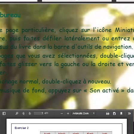
 bureau
 page particulière, cliquez sur l'icône Minia
ivre, puis faites défiler latéralement ou entre
sus du livre dans la barre d'outils de navigation.
pages que vous avez sélectionnées, double-cliqu
faites glisser vers la gauche ou la droite et ve
er.
fichage normal, double-cliquez à nouveau.
 musique de fond, appuyez sur « Son activé » da