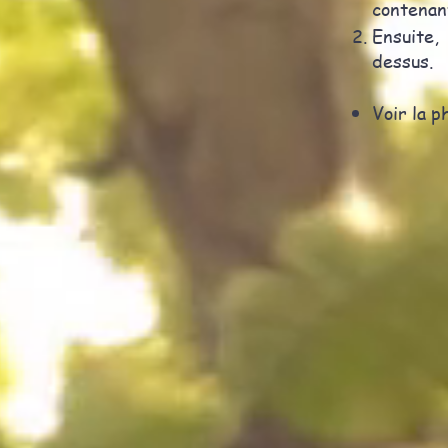
contenant
Ensuite,
dessus.
Voir la p