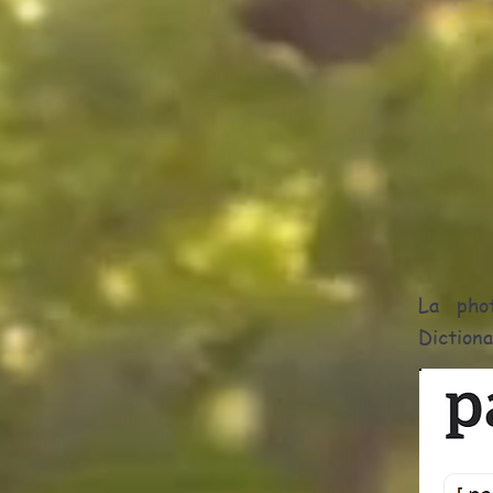
La pho
Dictiona