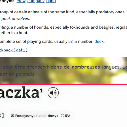
 peut être transcrit dans de nombreuses langues. La
est en polonais :