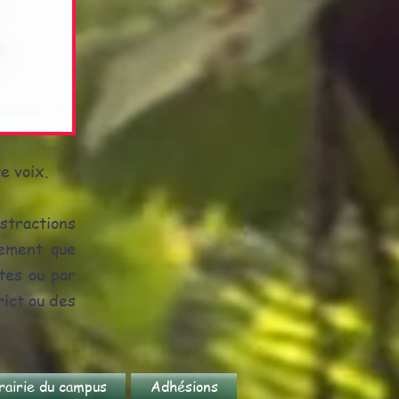
e voix.
stractions
tement que
tes ou par
rict ou des
rairie du campus
Adhésions