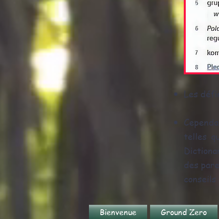
Les défi
Cependan
telles 
Dictiona
des pare
conseils 
Bienvenue
Ground Zero