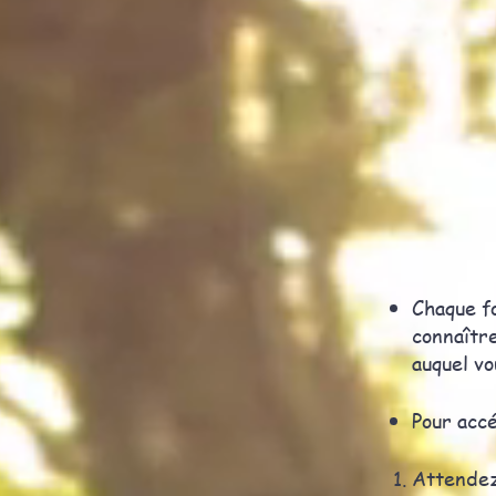
Chaque fo
connaîtr
auquel v
Pour accé
Attende