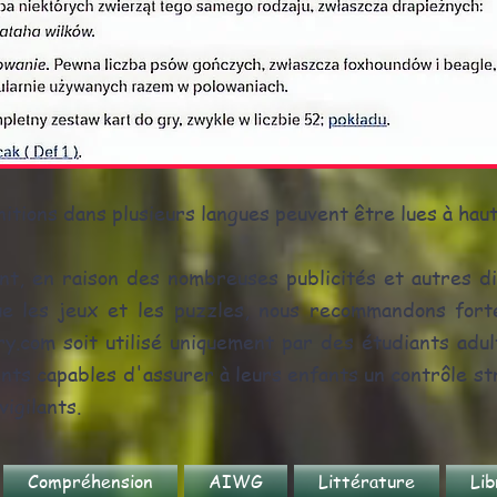
nitions dans plusieurs langues peuvent être lues à haut
t, en raison des nombreuses publicités et autres di
que les jeux et les puzzles, nous recommandons for
ry.com soit utilisé uniquement par des étudiants adul
nts capables d'assurer à leurs enfants un contrôle st
vigilants.
Compréhension
AIWG
Littérature
Lib