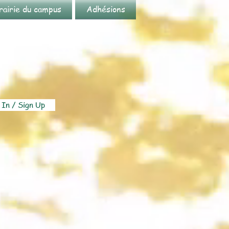
rairie du campus
Adhésions
 In / Sign Up