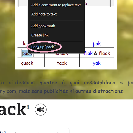
to ci-dessous montre à quoi ressemblera « p
ry.com, mais sans publicités ni autres distractions.