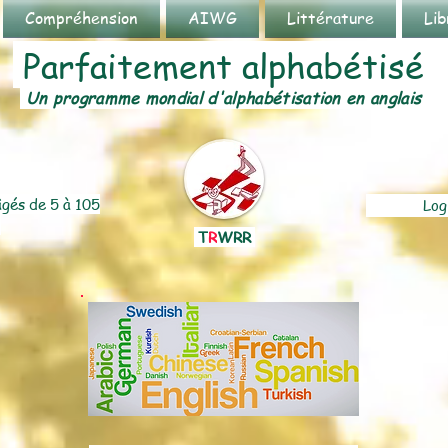
Compréhension
AIWG
Littérature
Lib
Parfaitement alphabétisé
Un programme mondial d'alphabétisation en anglais
âgés de 5 à 105
Log
T
R
WRR