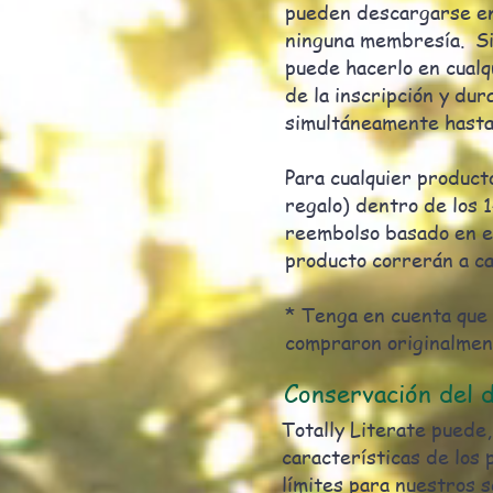
pueden descargarse en
ninguna membresía. Si
puede hacerlo en cual
de la inscripción y du
simultáneamente hasta
Para cualquier product
regalo) dentro de los 
reembolso basado en el
producto correrán a c
* Tenga en cuenta que 
compraron originalmen
Conservación del 
Totally Literate puede,
características de los
límites para nuestros s