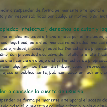
ndir o suspender de forma permanente o temporal el a
so y sin responsabilidad por cualquier motivo, o sin mot
opiedad intelectual, derechos de autor y lo
s materiales incluidos o transferidos por él, incluidos,
icos, logotipos, patentes, marcas registradas, marcas 
 audio, videos, música y todos los Derechos de propied
ismo, son propiedad exclusiva de Totally Literate. Na
ea una licencia en o bajo dichos Derechos de propiedad
nciar, alquilar, modificar, distribuir, copiar, reproduci
 ejecutar públicamente, publicar, adaptar , editar o 
er o cancelar la cuenta de usuario
spender de forma permanente o temporal el acceso d
evio aviso si, a nuestro exclusivo criterio, viola cualqu