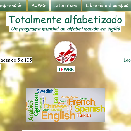
mprensión
AIWG
Literatura
Librería del campus
Totalmente alfabetizado
Un programa mundial de alfabetización en inglés
ades de 5 a 105
Log
s
T
R
WRR