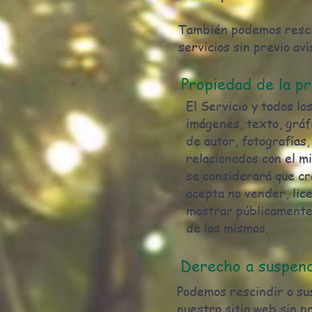
También podemos resci
servicios sin previo avi
Propiedad de la pr
El Servicio y todos lo
imágenes, texto, gráf
de autor, fotografías,
relacionados con el m
se considerará que cr
acepta no vender, lice
mostrar públicamente,
de los mismos.
Derecho a suspend
Podemos rescindir o su
nuestro sitio web sin pr