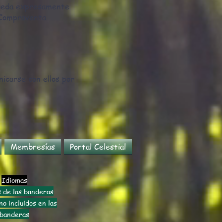
Queda expresamente
e Compraventa
nicarse con ellos por
Membresías
Portal Celestial
Idiomas
 de las banderas
o incluidos en las
banderas