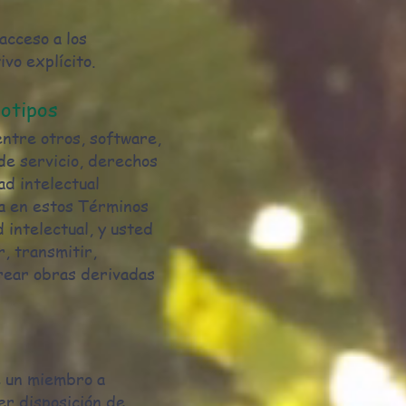
cceso a los
ivo explícito.
gotipos
 entre otros, software,
de servicio, derechos
ad intelectual
da en estos Términos
 intelectual, y usted
r, transmitir,
crear obras derivadas
e un miembro a
ier disposición de