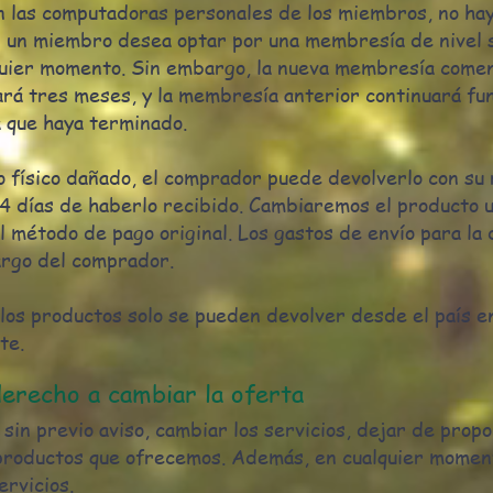
 las computadoras personales de los miembros, no ha
 un miembro desea optar por una membresía de nivel su
quier momento. Sin embargo, la nueva membresía come
rará tres meses, y la membresía anterior continuará fu
 que haya terminado.
o físico dañado, el comprador puede devolverlo con su 
14 días de haberlo recibido. Cambiaremos el producto
 método de pago original. Los gastos de envío para la 
argo del comprador.
los productos solo se pueden devolver desde el país en
te.
derecho a cambiar la oferta
 sin previo aviso, cambiar los servicios, dejar de propo
 productos que ofrecemos. Además, en cualquier mome
ervicios.