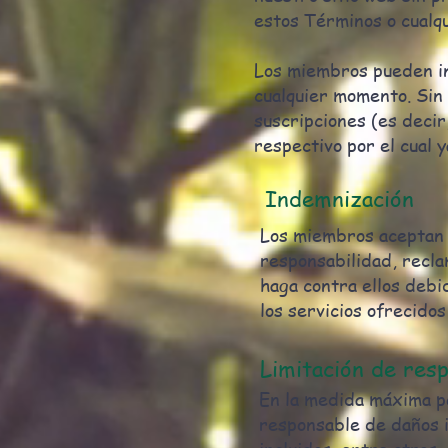
estos Términos o cualqui
Los miembros pueden int
cualquier momento. Sin p
suscripciones (es deci
respectivo por el cual y
Indemnización
Los miembros aceptan i
responsabilidad, recla
haga contra ellos debid
los servicios ofrecidos
Limitación de res
En la medida máxima pe
responsable de daños i