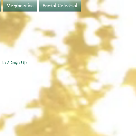
Membresías
Portal Celestial
 In / Sign Up