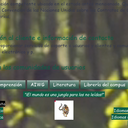
dicción competente ubicado en el estado antes mencionado. 
 la Convención de las Naciones Unidas sobre los Contratos d
rías.
ón al cliente e información de contacto
oporcionar servicios de soporte a usuarios y clientes y comu
electrónico y p.
a las comunidades de usuarios
mprensión
AIWG
Literatura
Librería del campus
"¡El mundo es una jungla para los no leídos!"
nto
co
Idiomas
ca
Idiomas n