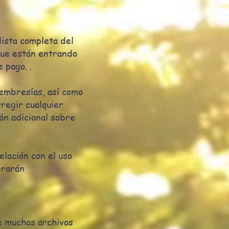
lista completa del
que están entrando
 pago. .
embresías, así como
regir cualquier
ón adicional sobre
elación con el uso
brarán
e muchos archivos