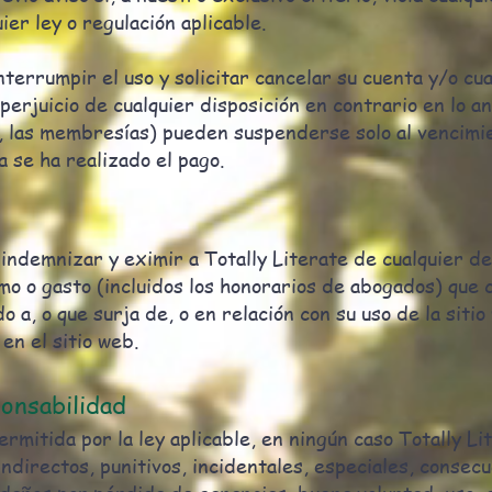
er ley o regulación aplicable.
errumpir el uso y solicitar cancelar su cuenta y/o cua
erjuicio de cualquier disposición en contrario en lo an
r, las membresías) pueden suspenderse solo al vencimi
a se ha realizado el pago.
ndemnizar y eximir a Totally Literate de cualquier d
mo o gasto (incluidos los honorarios de abogados) que 
o a, o que surja de, o en relación con su uso de la siti
 en el sitio web.
ponsabilidad
rmitida por la ley aplicable, en ningún caso Totally Li
ndirectos, punitivos, incidentales, especiales, consec