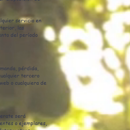
lquier servicio en
terior, las
ento del período
emanda, pérdida,
cualquier tercero
o web o cualquiera de
terate será
uentes o ejemplares,