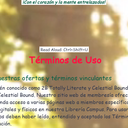
¡Con el corazón y la mente entrelazados!
Read Aloud: Ctrl+Shift+U
Términos de Uso
nuestras ofertas y términos vinculantes
ién conocido como 2B Totally Literate y Celestial Bound
elestial Bound. Nuestro sitio web de membresía ofrec
inda acceso a varias páginas web a miembros específic
itales y físicos en nuestra Librería Campus. Para usar
ados deben haber leído, entendido y aceptado los Térmi
ación.