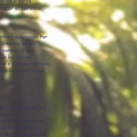
datos u otros
 usar el servicio.
ntera discreción. Por
 Términos de una
 cambio, el uso
 de los nuevos
os o cualquier versión
eb o a los servicios
os y cada uno de los
terpretarán y
tantivas internas de
e dichos reclamos y
ididos exclusivamente