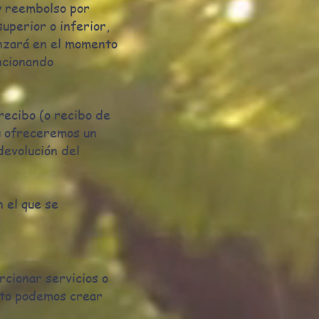
y reembolso por
perior o inferior,
nzará en el momento
ncionando
recibo (o recibo de
 u ofreceremos un
devolución del
 el que se
rcionar servicios o
nto podemos crear