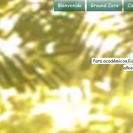
Bienvenido
Ground Zero
Co
Para académicos,
Ed
año