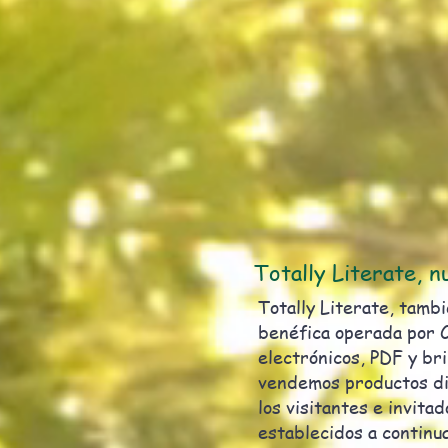
Totally Literate, 
Totally Literate, tamb
benéfica operada por C
electrónicos, PDF y br
vendemos productos dig
los visitantes e invit
establecidos a continu