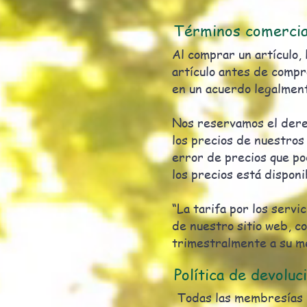
Términos comercia
Al comprar un artículo,
artículo antes de compr
en un acuerdo legalment
Nos reservamos el dere
los precios de nuestros
error de precios que po
los precios está disponi
“La tarifa por los servi
de nuestro sitio web, c
trimestralmente a su m
Política de devolu
Todas las membresías 