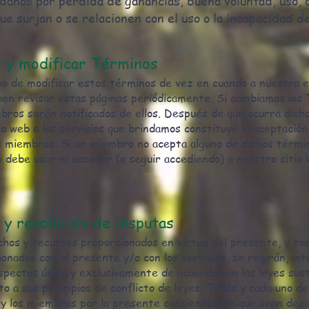
, daños por pérdida de ganancias, buena voluntad, uso, 
ue surjan o se relacionen con el uso o la incapacidad de
 y modificar Términos
o de modificar estos términos de vez en cuando a nuestra e
ben revisar estas páginas periódicamente. Si cambiamos los
bros serán notificados de ellos. Después de que ocurra dicho
o web o los servicios que brindamos constituye la aceptación
 miembros. Si un miembro no acepta alguno de dichos términ
 debe usar ni acceder (o seguir accediendo) a nuestro sitio w
 y resolución de disputas
hos y recursos proporcionados en virtud del presente, y tod
ionados con el presente y/o con los servicios, se regirán, in
spectos única y exclusivamente de acuerdo con las leyes sus
to a sus principios de conflicto de leyes. Todos y cada uno d
 y los miembros por la presente consienten en que sean dec