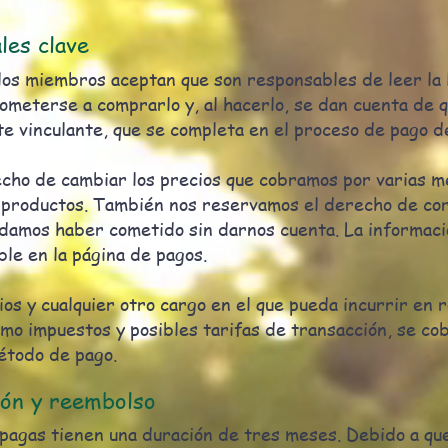
les clave
 los miembros aceptan que son responsables de leer la 
ometerse a comprarlo y, al hacerlo, se dan cuenta de 
e vinculante, que se completa en el proceso de pago de
cho de cambiar los precios que cobramos por varias m
 productos. También nos reservamos el derecho de cor
damos haber cometido sin darnos cuenta. La informaci
ble en la página de pagos.
cios y cualquier otro cargo en el que pueda incurrir en r
omo impuestos y posibles tarifas de transacción, se co
étodo de pago.
ción y reembolso
pagas tienen una duración de tres meses. Debido a qu