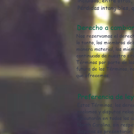
incluidos, entre otros
Pérdidas intangibles, q
Derecho a cambiar
Nos reservamos el derech
lo tanto, los miembros de
manera material, los miem
continuado de nuestro siti
Términos por parte de los
futura de los Términos, no
que ofrecemos.
Preferencia de ley
Estos Términos, los derec
reclamos y disputas relac
ejecutarán en todos los a
North Carolina, sin respe
disputas se presentarán,