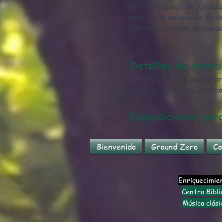
por un tribunal de juris
excluida la aplicación de
Internacional de Mercade
Detalles de atenci
Totally Literate puede pr
mensaje de texto, correo 
Disposiciones par
Bienvenido
Ground Zero
Co
Enriquecimie
Centro Bíbli
Música clási