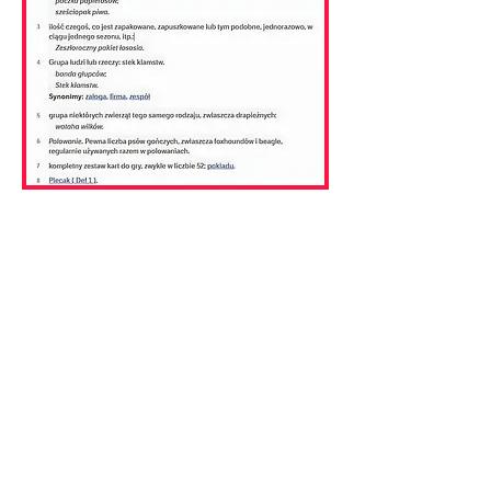
Las definiciones en varios idiomas se
pueden leer en voz alta.
Sin embargo, debido a la gran cantidad de
publicidad y otras distracciones como
juegos y rompecabezas, recomendamos
encarecidamente que Dictionary.com sea
utilizado únicamente por estudiantes
maduros o por padres capaces de
proporcionar a sus hijos un control
estricto o una guía atenta.