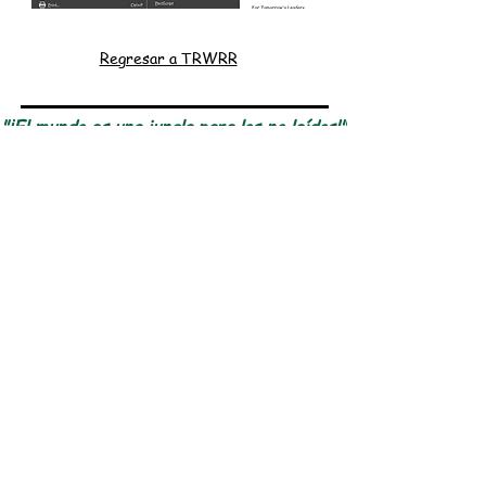
Regresar a TRWRR
"¡El mundo es una jungla para los no leídos!"
Centro Bíblico
Vocabulario
Salvaguardias para la
infancia
Descripción general del sitio web
El lector rojo culto
Acceso para miembros
Condiciones de
Descargo de
uso
responsabilidad
política de
Contáctanos