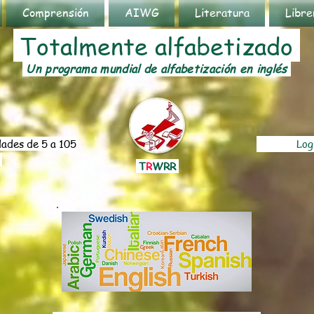
Comprensión
AIWG
Literatura
Libre
Totalmente alfabetizado
Un programa mundial de alfabetización en inglés
ades de 5 a 105
Log
s
T
R
WRR