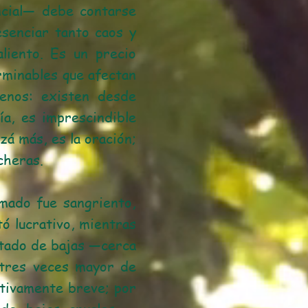
ncial— debe contarse
esenciar tanto caos y
liento. Es un precio
rminables que afectan
enos: existen desde
ía, es imprescindible
zá más, es la oración;
cheras.
rmado fue sangriento,
tó lucrativo, mientras
itado de bajas —cerca
 tres veces mayor de
ativamente breve; por