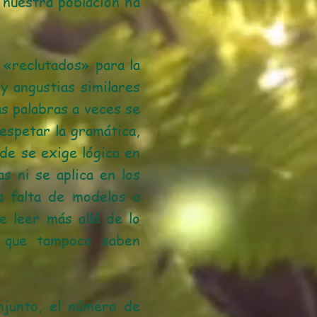
 nuestra población ha
 «reclutados» para la
y angustias similares
as palabras a veces se
espetar la gramática,
de se exige lógica en
s ni se aplica en los
la falta de modelos a
e leer más allá de lo
r que tampoco saben
njunto, el número de