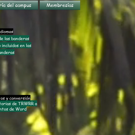
ría del campus
Membresías
diomas
de las banderas
 incluidos en las
anderas
os y conversión
storias de TRWRR a
ntos de Word