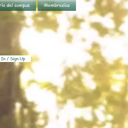
ría del campus
Membresías
 In / Sign Up