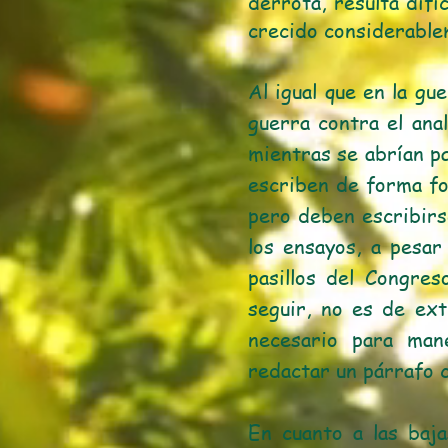
derrota, resulta difí
crecido considerablem
Al igual que en la g
guerra contra el ana
mientras se abrían pa
escriben de forma fo
pero deben escribirs
los ensayos, a pesar 
pasillos del Congres
seguir, no es de ext
necesario para man
redactar un párrafo 
En cuanto a las baj