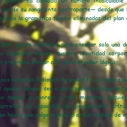
ra guerra ha causado un número incalculable
 las de su sangrienta contraparte— desde que la
 incluso la gramática fueron eliminadas del pla
.
rate* puede utilizarse para enseñar solo una 
s (Celestial Bound, nuestra identidad corpo
n programa similar a TL para enseñar lógica.
 nos hacemos ilusiones de poner fin a ninguna d
s ayudar aunque sea a unos pocos estudiantes 
os tantos a sonreír y reír mientras adquie
sarrollan su capacidad de pensamiento críti
n hecho que valga la pena el arduo trabajo de v