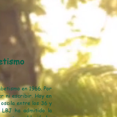
etismo
fabetismo en 1966. Por
r ni escribir. Hoy en
 oscila entre los 36 y
e LBJ ha admitido la