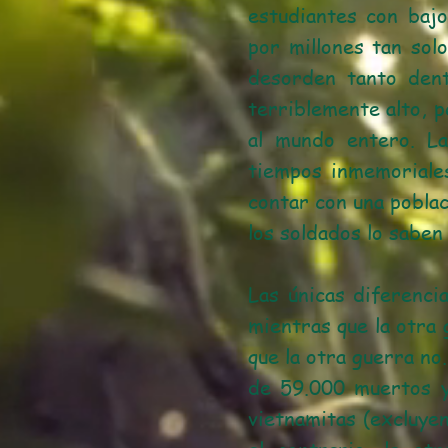
estudiantes con baj
por millones tan sol
desorden tanto dent
terriblemente alto, p
al mundo entero. L
tiempos inmemoriales
contar con una poblac
los soldados lo saben
Las únicas diferenci
mientras que la otra 
que la otra guerra no
de 59.000 muertos y
vietnamitas (excluye