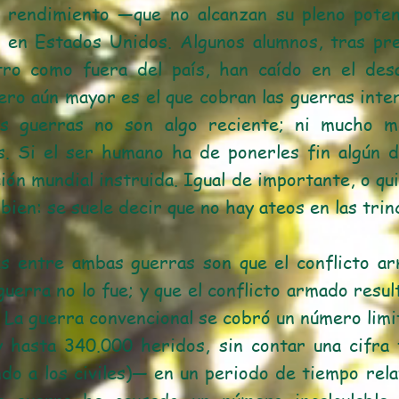
o rendimiento —que no alcanzan su pleno pote
o en Estados Unidos. Algunos alumnos, tras pr
ro como fuera del país, han caído en el desa
ero aún mayor es el que cobran las guerras inte
as guerras no son algo reciente; ni mucho m
. Si el ser humano ha de ponerles fin algún d
ión mundial instruida. Igual de importante, o qui
 bien: se suele decir que no hay ateos en las trin
as entre ambas guerras son que el conflicto a
guerra no lo fue; y que el conflicto armado resul
. La guerra convencional se cobró un número lim
 hasta 340.000 heridos, sin contar una cifra
ndo a los civiles)— en un periodo de tiempo rel