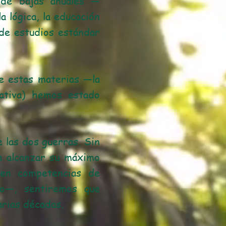
 de bajas anuales —
 lógica, la educación
n de estudios estándar
de estas materias —la
rativa) hemos estado
e las dos guerras. Sin
a alcanzar su máximo
ren competencias de
co—, sentiremos que
arias décadas.