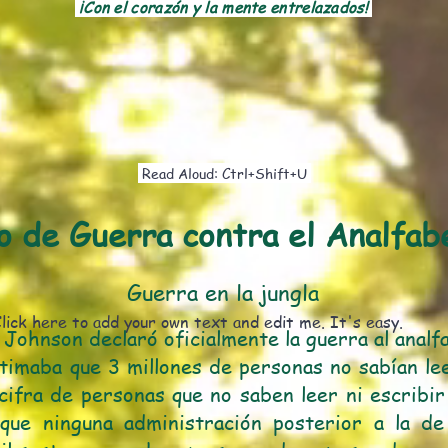
¡Con el corazón y la mente entrelazados!
Read Aloud: Ctrl+Shift+U
o de Guerra contra el Analfab
Guerra en la jungla
lick here to add your own text and edit me. It's easy.
 Johnson declaró oficialmente la guerra al anal
timaba que 3 millones de personas no sabían lee
a cifra de personas que no saben leer ni escribir
nque ninguna administración posterior a la d