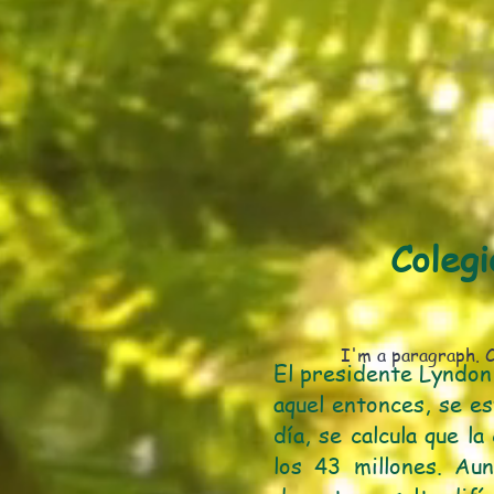
Colegi
I'm a paragraph. C
​El presidente Lyndon
aquel entonces, se es
día, se calcula que l
los 43 millones. Au