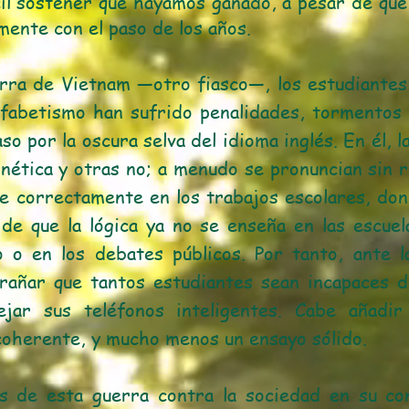
cil sostener que hayamos ganado, a pesar de que
ente con el paso de los años.
uerra de Vietnam —otro fiasco—, los estudiantes
lfabetismo han sufrido penalidades, tormentos 
so por la oscura selva del idioma inglés. En él, l
nética y otras no; a menudo se pronuncian sin r
e correctamente en los trabajos escolares, don
de que la lógica ya no se enseña en las escuela
o o en los debates públicos. Por tanto, ante 
rañar que tantos estudiantes sean incapaces d
ejar sus teléfonos inteligentes. Cabe añadi
coherente, y mucho menos un ensayo sólido.
as de esta guerra contra la sociedad en su co