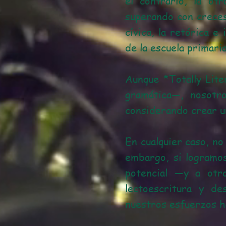
el contrario, la ot
superando con creces
cívica, la retórica e
de la escuela primaria
Aunque *Totally Lite
gramática—, nosotro
considerando crear u
En cualquier caso, no
embargo, si logramo
potencial —y a otr
lectoescritura y de
nuestros esfuerzos ha