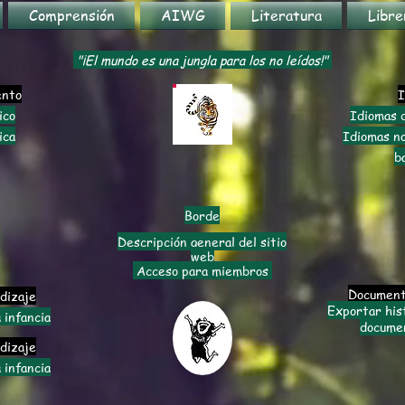
Comprensión
AIWG
Literatura
Libre
"¡El mundo es una jungla para los no leídos!"
ento
I
ico
Idiomas 
ica
Idiomas no
b
Borde
Descripción general del sitio
web
Acceso para miembros
Document
dizaje
Exportar hi
 infancia
docume
dizaje
 infancia