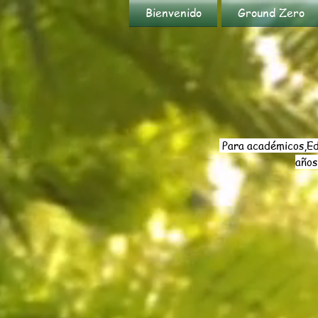
Bienvenido
Ground Zero
Para académicos,
Ed
año