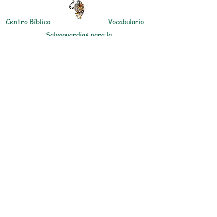
Centro Bíblico
Vocabulario
Salvaguardias para la
infancia
Descripción general del sitio web
El lector rojo culto
Acceso para miembros
Condiciones de
Descargo de
uso
responsabilidad
política de
Contáctanos
privacidad
@Totally Literate. Todos los derechos
reservados.