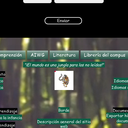
Enviar
mprensión
AIWG
Literatura
Librería del campus
"¡El mundo es una jungla para los no leídos!"
nto
co
Idiomas
ca
Idiomas n
Borde
Documen
rendizaje
Exportar h
a la infancia
docum
Descripción general del sitio
endizaje
web