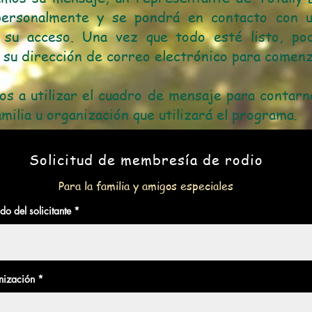
personalmente y se pondrá en contacto con 
 su acceso. Una vez que todo esté listo, pod
 su dirección de correo electrónico para comenz
os a utilizar el cuadro de mensaje para contar
amilia u organización que utilizará el programa.
Solicitud de membresía de rodio
Para la familia y amigos especiales
do del solicitante
nización