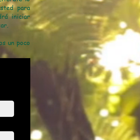
usted para
rá iniciar
ar.
nos un poco