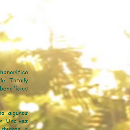
onorífica
de Totally
beneficios
ta algunos
ón. Una vez
iterate lo