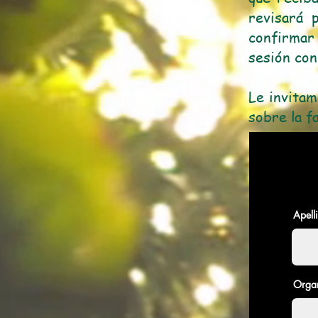
revisará 
confirmar
sesión con
Le invitam
sobre la f
Apelli
Orga