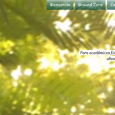
Bienvenido
Ground Zero
Co
Para académicos,
Ed
año