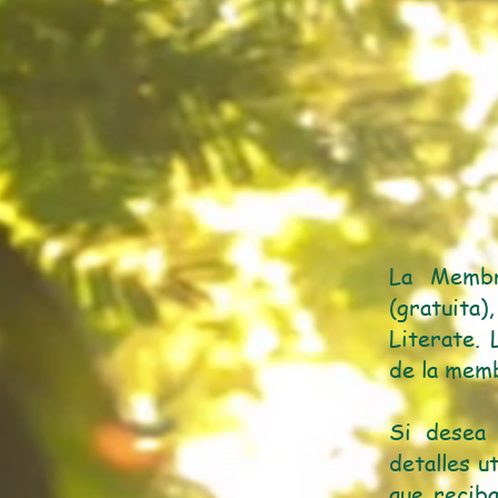
La Membr
(gratuita
Literate.
de la memb
Si desea 
detalles u
que recib