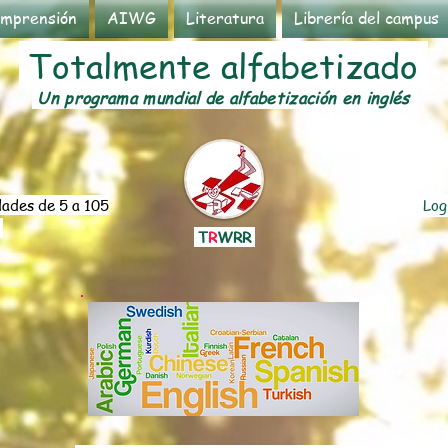
mprensión
AIWG
Literatura
Librería del campus
Totalmente alfabetizado
Un programa mundial de alfabetización en inglés
ades de 5 a 105
Log
s
T
R
WRR