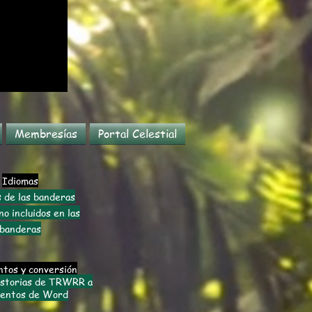
Membresías
Portal Celestial
Idiomas
 de las banderas
o incluidos en las
banderas
tos y conversión
istorias de TRWRR a
entos de Word