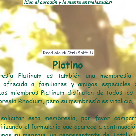
¡Con el corazón y la mente entrelazados!
Read Aloud: Ctrl+Shift+U
Platino
esía Platinum es también una membresía h
), ofrecida a familiares y amigos especiales 
 Los miembros Platinum disfrutan de todos los 
resía Rhodium, pero su membresía es vitalicia.
solicitar esta membresía, por favor compar
tilizando el formulario que aparece a continuaci
amos su mensaje, un representante de Totally L