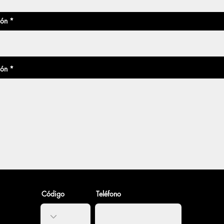
ión
ión
Código
Teléfono