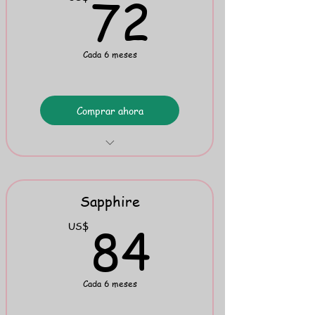
72US
72
Cada 6 meses
Comprar ahora
Phonics Flipbook
Spelling Rules Flipbook
Sapphire
84US
84
US$
Cada 6 meses