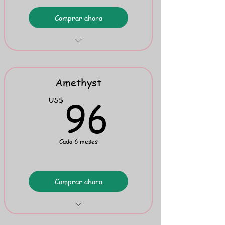
Comprar ahora
Lullabies & Nursery Rhymes
Printing & Cursive Exercises
Amethyst
96US
96
US$
Cada 6 meses
Comprar ahora
Play Onwards 1 & 2