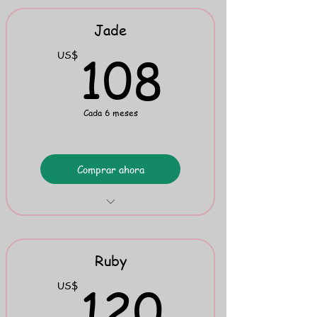
Mini Flipbook 3
Jade
108U
108
US$
Cada 6 meses
Comprar ahora
Work on Words 1 & 2
Mini Flipbook 4
Ruby
120U
120
US$