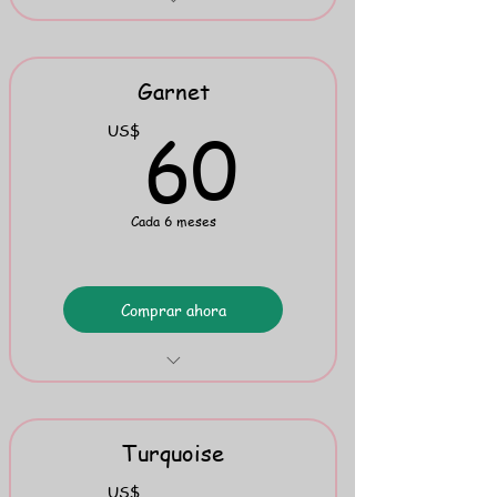
Phonics Cards
Phonics Charts
Garnet
Mini Flipbook 1
60US
60
US$
Cada 6 meses
Comprar ahora
4 Phonics Drills
"Something Else"
Turquoise
Mini Flipbook 2
US$