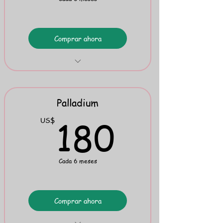
Comprar ahora
Evangeline: PDF & Word
TRWWRR Stories & Spanish
Transcriptions
Palladium
180U
180
US$
Mini Flipbook 9
Cada 6 meses
Comprar ahora