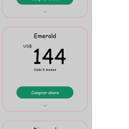
Anti-illiteracy War Games
Mini Flipbook 6
Emerald
144U
144
US$
Cada 6 meses
Comprar ahora
TRWRR Stories: English
Phil. Primer & Comprehension Check