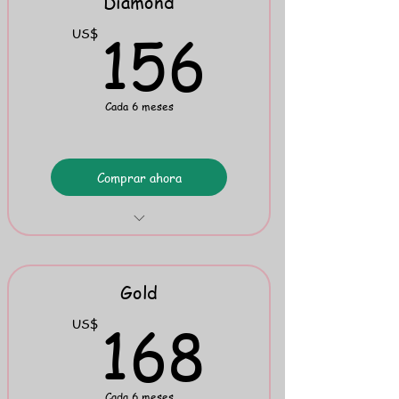
Diamond
Mini Flipbook 7
156U
156
US$
Cada 6 meses
Comprar ahora
TRWRR Stories: English & Spanish
Mini Flipbook 8
Gold
168U
168
US$
Cada 6 meses